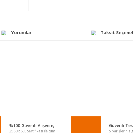
Yorumlar
Taksit Seçenek
a yetersiz gördüğünüz noktaları öneri formunu kullanarak tarafımıza iletebi
Bu ürüne ilk yorumu siz yapın!
Yorum Yaz
%100 Güvenli Alışveriş
Güvenli Te
256Bit SSL Sertifikası ile tüm
Siparişleriniz