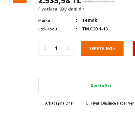
2.935,98 TL
3.090,20 TL
Fiyatlara KDV dahildir.
Temak
Marka
TM.C20.1-13
Stok Kodu
SEPETE EKLE
Stokta Var
Arkadaşına Öner
Fiyatı Düşünce Haber Ver