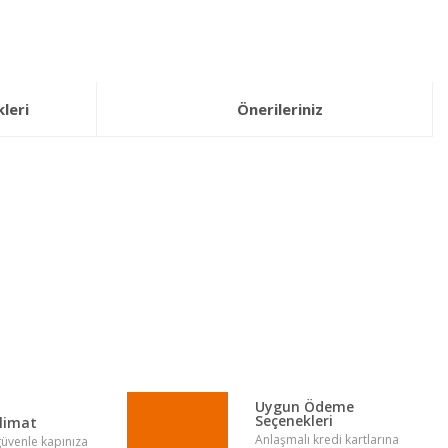
leri
Önerileriniz
lirsiniz.
Uygun Ödeme
Seçenekleri
slimat
Anlaşmalı kredi kartlarına
 güvenle kapınıza