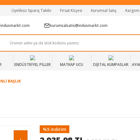
Tüm Alışverişlerde Vade Farksız 2 Taksit!
Üyeliksiz Sipariş Takibi
Fırsat Köşesi
Kurumsal Satış
Kargom
Mağazadan Teslim & Kolay İade
Hızlı Teslimat Siparişlerinizde Aynı Gün Kargo!
@indusmarkt.com
kurumsalsatis@indusmarkt.com
R
ENDÜSTRİYEL PİLLER
MATKAP UCU
DİJİTAL KUMPASLAR
AYA
NLİ BAŞLIK
%5 indirim