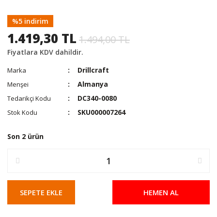
%5 indirim
1.419,30 TL
1.494,00 TL
Fiyatlara KDV dahildir.
Drillcraft
Marka
Almanya
Menşei
DC340-0080
Tedarikçi Kodu
SKU000007264
Stok Kodu
Son 2 ürün
SEPETE EKLE
HEMEN AL