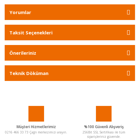
Yorumlar
Taksit Seçenekleri
Önerileriniz
Teknik Döküman
Müşteri Hizmetlerimiz
%100 Güvenli Alışveriş
0216 466 33 73 Çağrı merkezimizi arayın.
256Bit SSL Sertifikası ile tüm
siparişleriniz güvende.