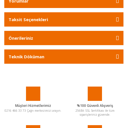
Yorumlar
Taksit Seçenekleri
Önerileriniz
Teknik Döküman
Müşteri Hizmetlerimiz
%100 Güvenli Alışveriş
0216 466 33 73 Çağrı merkezimizi arayın.
256Bit SSL Sertifikası ile tüm
siparişleriniz güvende.