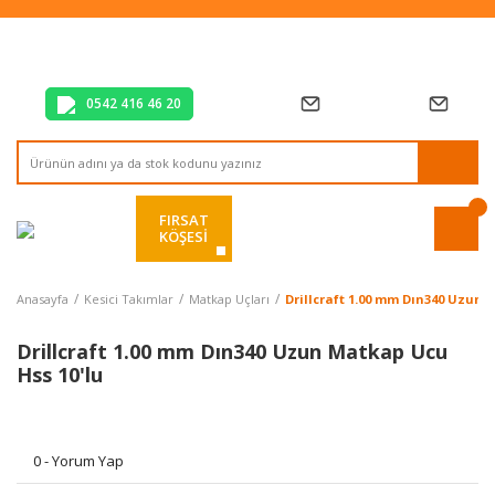
Tüm Alışverişlerde Vade Farksız 2 Taksit!
Mağazadan Teslim & Kolay İade
Hızlı Teslimat Siparişlerinizde Aynı Gün Kargo!
0542 416 46 20
FIRSAT
KÖŞESİ
Anasayfa
Kesici Takımlar
Matkap Uçları
Drillcraft 1.00 mm Dın340 Uzun 
Drillcraft 1.00 mm Dın340 Uzun Matkap Ucu
Hss 10'lu
0 - Yorum Yap