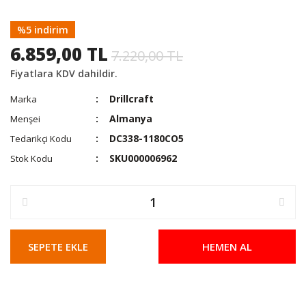
%5 indirim
6.859,00 TL
7.220,00 TL
Fiyatlara KDV dahildir.
Drillcraft
Marka
Almanya
Menşei
DC338-1180CO5
Tedarikçi Kodu
SKU000006962
Stok Kodu
SEPETE EKLE
HEMEN AL