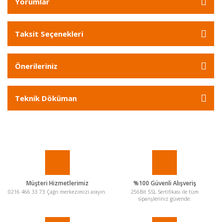
Yorumlar
Taksit Seçenekleri
Önerileriniz
Teknik Döküman
Müşteri Hizmetlerimiz
%100 Güvenli Alışveriş
0216 466 33 73 Çağrı merkezimizi arayın.
256Bit SSL Sertifikası ile tüm
siparişleriniz güvende.