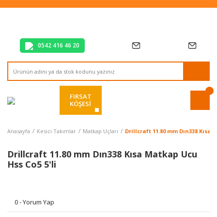
Tüm Alışverişlerde Vade Farksız 2 Taksit!
Mağazadan Teslim & Kolay İade
Hızlı Teslimat Siparişlerinizde Aynı Gün Kargo!
0542 416 46 20
FIRSAT
KÖŞESİ
Anasayfa
Kesici Takımlar
Matkap Uçları
Drillcraft 11.80 mm Dın338 Kısa 
Drillcraft 11.80 mm Dın338 Kısa Matkap Ucu
Hss Co5 5'li
0 - Yorum Yap