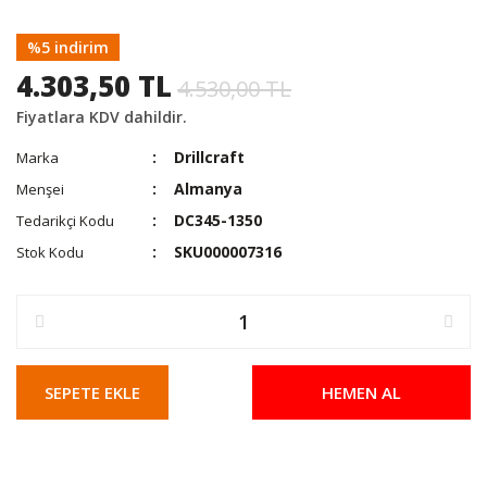
%5 indirim
4.303,50 TL
4.530,00 TL
Fiyatlara KDV dahildir.
Drillcraft
Marka
Almanya
Menşei
DC345-1350
Tedarikçi Kodu
SKU000007316
Stok Kodu
SEPETE EKLE
HEMEN AL