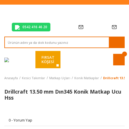
Tüm Alışverişlerde Vade Farksız 2 Taksit!
Mağazadan Teslim & Kolay İade
Hızlı Teslimat Siparişlerinizde Aynı Gün Kargo!
0542 416 46 20
FIRSAT
KÖŞESİ
Anasayfa
Kesici Takımlar
Matkap Uçları
Konik Matkaplar
Drillcraft 13.
Drillcraft 13.50 mm Dın345 Konik Matkap Ucu
Hss
0 - Yorum Yap