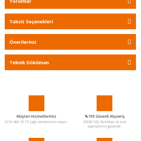
Yorumlar
Taksit Seçenekleri
Önerileriniz
Teknik Döküman
Müşteri Hizmetlerimiz
%100 Güvenli Alışveriş
0216 466 33 73 Çağrı merkezimizi arayın.
256Bit SSL Sertifikası ile tüm
siparişleriniz güvende.