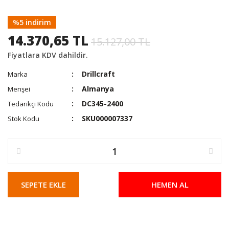
%5 indirim
14.370,65 TL
15.127,00 TL
Fiyatlara KDV dahildir.
Drillcraft
Marka
Almanya
Menşei
DC345-2400
Tedarikçi Kodu
SKU000007337
Stok Kodu
SEPETE EKLE
HEMEN AL