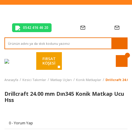
Tüm Alışverişlerde Vade Farksız 2 Taksit!
Mağazadan Teslim & Kolay İade
Hızlı Teslimat Siparişlerinizde Aynı Gün Kargo!
0542 416 46 20
FIRSAT
KÖŞESİ
Anasayfa
Kesici Takımlar
Matkap Uçları
Konik Matkaplar
Drillcraft 24.
Drillcraft 24.00 mm Dın345 Konik Matkap Ucu
Hss
0 - Yorum Yap