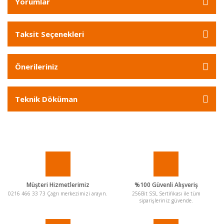
Yorumlar
Taksit Seçenekleri
Önerileriniz
Teknik Döküman
Müşteri Hizmetlerimiz
%100 Güvenli Alışveriş
0216 466 33 73 Çağrı merkezimizi arayın.
256Bit SSL Sertifikası ile tüm
siparişleriniz güvende.