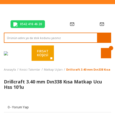
Tüm Alışverişlerde Vade Farksız 2 Taksit!
Mağazadan Teslim & Kolay İade
Hızlı Teslimat Siparişlerinizde Aynı Gün Kargo!
0542 416 46 20
FIRSAT
KÖŞESİ
Anasayfa
Kesici Takımlar
Matkap Uçları
Drillcraft 3.40 mm Dın338 Kısa M
Drillcraft 3.40 mm Dın338 Kısa Matkap Ucu
Hss 10'lu
0 - Yorum Yap