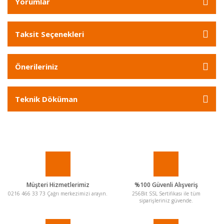
Yorumlar
Taksit Seçenekleri
Önerileriniz
Teknik Döküman
Müşteri Hizmetlerimiz
%100 Güvenli Alışveriş
0216 466 33 73 Çağrı merkezimizi arayın.
256Bit SSL Sertifikası ile tüm
siparişleriniz güvende.