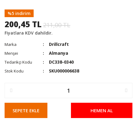
%5 indirim
200,45 TL
211,00 TL
Fiyatlara KDV dahildir.
Drillcraft
Marka
Almanya
Menşei
DC338-0340
Tedarikçi Kodu
SKU000006638
Stok Kodu
SEPETE EKLE
HEMEN AL