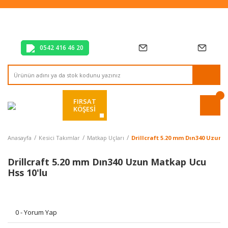
Tüm Alışverişlerde Vade Farksız 2 Taksit!
Mağazadan Teslim & Kolay İade
Hızlı Teslimat Siparişlerinizde Aynı Gün Kargo!
0542 416 46 20
FIRSAT
KÖŞESİ
Anasayfa
Kesici Takımlar
Matkap Uçları
Drillcraft 5.20 mm Dın340 Uzun 
Drillcraft 5.20 mm Dın340 Uzun Matkap Ucu
Hss 10'lu
0 - Yorum Yap