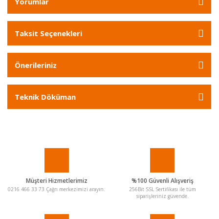
Yorumlar
Taksit Seçenekleri
Önerileriniz
Teknik Döküman
Müşteri Hizmetlerimiz
%100 Güvenli Alışveriş
0216 466 33 73 Çağrı merkezimizi arayın.
256Bit SSL Sertifikası ile tüm
siparişleriniz güvende.