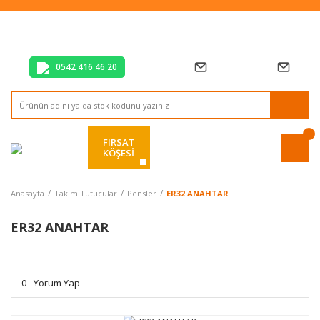
Tüm Alışverişlerde Vade Farksız 2 Taksit!
Mağazadan Teslim & Kolay İade
Hızlı Teslimat Siparişlerinizde Aynı Gün Kargo!
0542 416 46 20
FIRSAT
KÖŞESİ
Anasayfa
Takım Tutucular
Pensler
ER32 ANAHTAR
ER32 ANAHTAR
0 - Yorum Yap