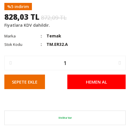
%5 indirim
828,03 TL
872,09 TL
Fiyatlara KDV dahildir.
Temak
Marka
TM.ER32.A
Stok Kodu
SEPETE EKLE
HEMEN AL
Stokta Var