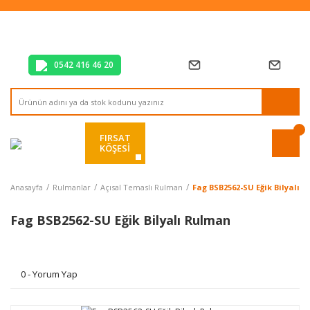
Tüm Alışverişlerde Vade Farksız 2 Taksit!
Mağazadan Teslim & Kolay İade
Hızlı Teslimat Siparişlerinizde Aynı Gün Kargo!
0542 416 46 20
FIRSAT
KÖŞESİ
Anasayfa
Rulmanlar
Açısal Temaslı Rulman
Fag BSB2562-SU Eğik Bilyalı 
Fag BSB2562-SU Eğik Bilyalı Rulman
0 - Yorum Yap