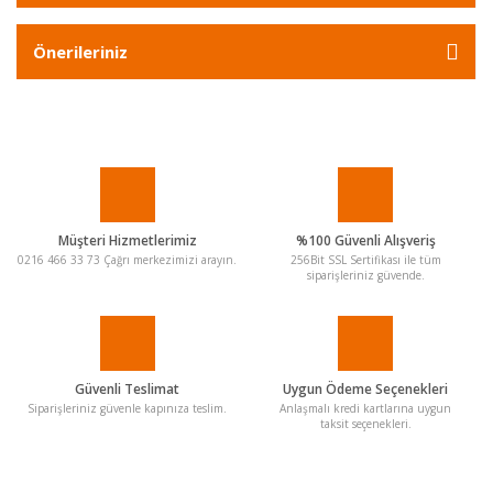
Önerileriniz
Müşteri Hizmetlerimiz
%100 Güvenli Alışveriş
0216 466 33 73 Çağrı merkezimizi arayın.
256Bit SSL Sertifikası ile tüm
siparişleriniz güvende.
Güvenli Teslimat
Uygun Ödeme Seçenekleri
Siparişleriniz güvenle kapınıza teslim.
Anlaşmalı kredi kartlarına uygun
taksit seçenekleri.