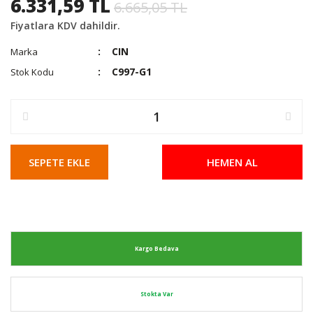
6.331,59 TL
6.665,05 TL
Fiyatlara KDV dahildir.
CIN
Marka
C997-G1
Stok Kodu
SEPETE EKLE
HEMEN AL
Kargo Bedava
Stokta Var