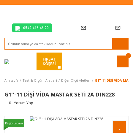
Tüm Alışverişlerde Vade Farksız 2 Taksit!
Mağazadan Teslim & Kolay İade
Hızlı Teslimat Siparişlerinizde Aynı Gün Kargo!
0542 416 46 20
FIRSAT
KÖŞESİ
Anasayfa
Test & Ölçüm Aletleri
Diğer Ölçü Aletleri
G1''-11 DİŞİ VİDA MAS
G1''-11 DİŞİ VİDA MASTAR SETİ 2A DIN228
0 - Yorum Yap
Kargo Bedava