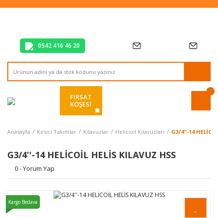
Tüm Alışverişlerde Vade Farksız 2 Taksit!
Mağazadan Teslim & Kolay İade
Hızlı Teslimat Siparişlerinizde Aynı Gün Kargo!
0542 416 46 20
FIRSAT
KÖŞESİ
Anasayfa
Kesici Takımlar
Kılavuzlar
Helicioil Kılavuzları
G3/4''-14 HELİCO
G3/4''-14 HELİCOİL HELİS KILAVUZ HSS
0 - Yorum Yap
Kargo Bedava