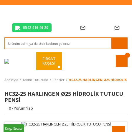
Tüm Alışverişlerde Vade Farksız 2 Taksit!
Mağazadan Teslim & Kolay İade
Hızlı Teslimat Siparişlerinizde Aynı Gün Kargo!
0542 416 46 20
FIRSAT
KÖŞESİ
Anasayfa
Takım Tutucular
Pensler
HC32-25 HARLINGEN Ø25 HİDROLİK T
HC32-25 HARLINGEN Ø25 HİDROLİK TUTUCU
PENSİ
0 - Yorum Yap
Kargo Bedava