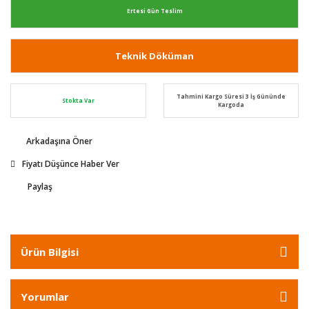
Ertesi Gün Teslim
Teknik Döküman
Tahmini Kargo Süresi 3 İş Gününde
Stokta Var
Kargoda
Arkadaşına Öner
Fiyatı Düşünce Haber Ver
Paylaş
Ürün Bilgisi
Yorumlar