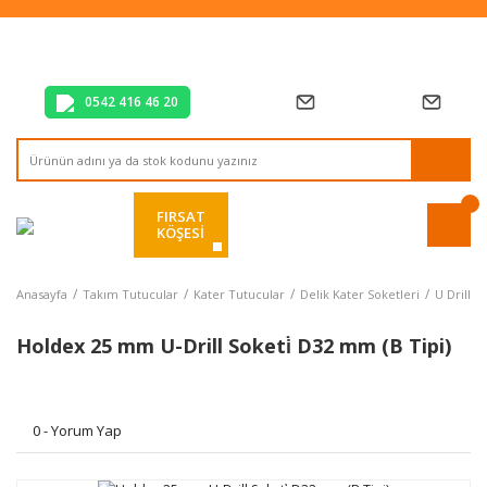
Tüm Alışverişlerde Vade Farksız 2 Taksit!
Mağazadan Teslim & Kolay İade
Hızlı Teslimat Siparişlerinizde Aynı Gün Kargo!
0542 416 46 20
FIRSAT
KÖŞESİ
Anasayfa
Takım Tutucular
Kater Tutucular
Delik Kater Soketleri
U Drill S
Holdex 25 mm U-Drill Soketi̇ D32 mm (B Tipi)
0 - Yorum Yap