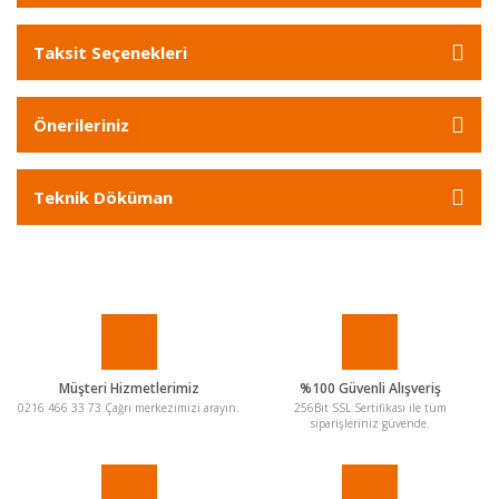
Taksit Seçenekleri
Önerileriniz
Teknik Döküman
Müşteri Hizmetlerimiz
%100 Güvenli Alışveriş
0216 466 33 73 Çağrı merkezimizi arayın.
256Bit SSL Sertifikası ile tüm
siparişleriniz güvende.