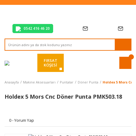
Tüm Alışverişlerde Vade Farksız 2 Taksit!
Mağazadan Teslim & Kolay İade
Hızlı Teslimat Siparişlerinizde Aynı Gün Kargo!
0542 416 46 20
FIRSAT
KÖŞESİ
Anasayfa
Makine Aksesuarları
Puntalar
Döner Punta
Holdex 5 Mors Cnc
Holdex 5 Mors Cnc Döner Punta PMK503.18
0 - Yorum Yap