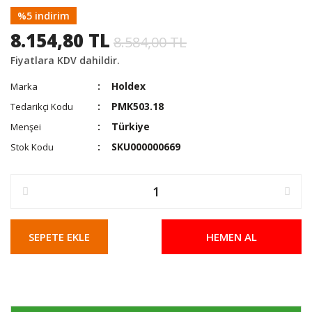
%5 indirim
8.154,80 TL
8.584,00 TL
Fiyatlara KDV dahildir.
Holdex
Marka
PMK503.18
Tedarikçi Kodu
Türkiye
Menşei
SKU000000669
Stok Kodu
SEPETE EKLE
HEMEN AL