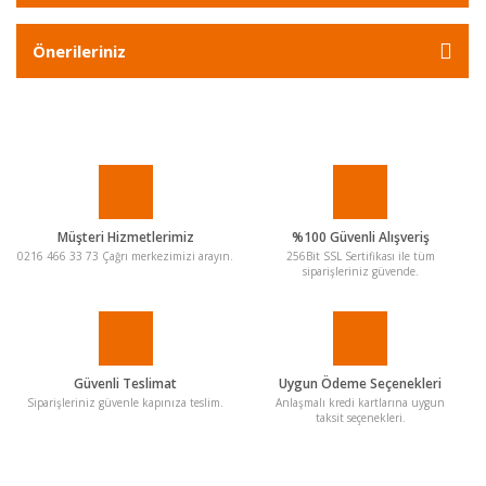
Önerileriniz
Müşteri Hizmetlerimiz
%100 Güvenli Alışveriş
0216 466 33 73 Çağrı merkezimizi arayın.
256Bit SSL Sertifikası ile tüm
siparişleriniz güvende.
Güvenli Teslimat
Uygun Ödeme Seçenekleri
Siparişleriniz güvenle kapınıza teslim.
Anlaşmalı kredi kartlarına uygun
taksit seçenekleri.