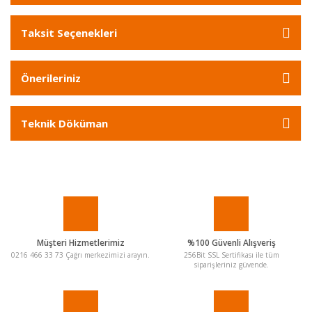
Taksit Seçenekleri
Önerileriniz
Teknik Döküman
Müşteri Hizmetlerimiz
%100 Güvenli Alışveriş
0216 466 33 73 Çağrı merkezimizi arayın.
256Bit SSL Sertifikası ile tüm
siparişleriniz güvende.