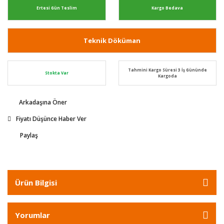
Ertesi Gün Teslim
Kargo Bedava
Teknik Döküman
Tahmini Kargo Süresi 3 İş Gününde
Stokta Var
Kargoda
Arkadaşına Öner
Fiyatı Düşünce Haber Ver
Paylaş
Ürün Bilgisi
Yorumlar