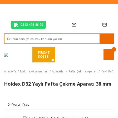
Tüm Alışverişlerde Vade Farksız 2 Taksit!
Mağazadan Teslim & Kolay İade
Hızlı Teslimat Siparişlerinizde Aynı Gün Kargo!
0542 416 46 20
FIRSAT
KÖŞESİ
Anasayfa
Makine Aksesuarları
Aparatlar
Pafta Çekme Aparatı
Yaylı Pafta
Holdex D32 Yaylı Pafta Çekme Aparatı 38 mm
5 - Yorum Yap