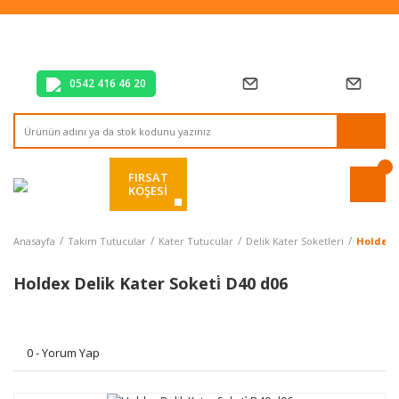
Tüm Alışverişlerde Vade Farksız 2 Taksit!
Mağazadan Teslim & Kolay İade
Hızlı Teslimat Siparişlerinizde Aynı Gün Kargo!
0542 416 46 20
FIRSAT
KÖŞESİ
Anasayfa
Takım Tutucular
Kater Tutucular
Delik Kater Soketleri
Holdex D
Holdex Delik Kater Soketi̇ D40 d06
0 - Yorum Yap