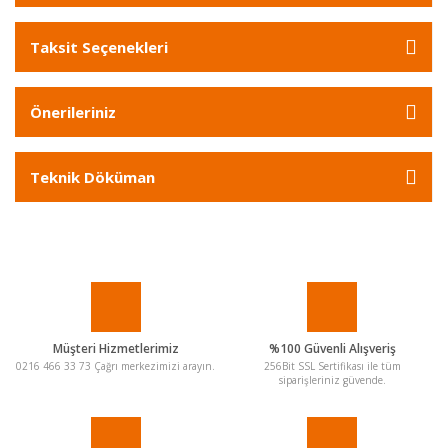
Taksit Seçenekleri
Önerileriniz
Teknik Döküman
Müşteri Hizmetlerimiz
%100 Güvenli Alışveriş
0216 466 33 73 Çağrı merkezimizi arayın.
256Bit SSL Sertifikası ile tüm
siparişleriniz güvende.