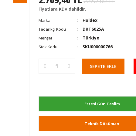
2.709,40 TL
2.852,00 TL
Fiyatlara KDV dahildir.
Holdex
Marka
DKT6025A
Tedarikçi Kodu
Türkiye
Menşei
SKU000000766
Stok Kodu
SEPETE EKLE
Ertesi Gün Teslim
Teknik Döküman