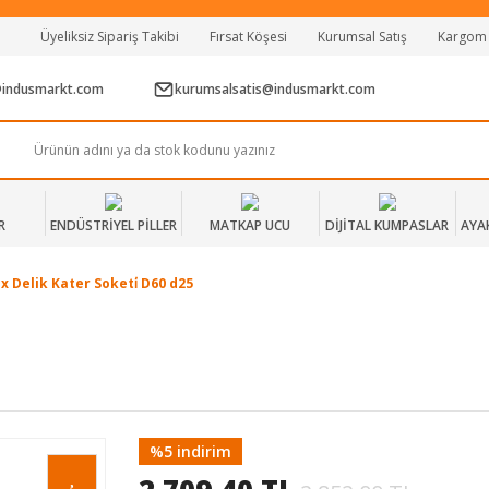
Tüm Alışverişlerde Vade Farksız 2 Taksit!
Üyeliksiz Sipariş Takibi
Fırsat Köşesi
Kurumsal Satış
Kargom
Mağazadan Teslim & Kolay İade
Hızlı Teslimat Siparişlerinizde Aynı Gün Kargo!
@indusmarkt.com
kurumsalsatis@indusmarkt.com
R
ENDÜSTRİYEL PİLLER
MATKAP UCU
DİJİTAL KUMPASLAR
AYA
x Delik Kater Soketi̇ D60 d25
%5 indirim