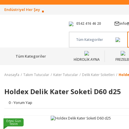
Endüstriyel Her Şey
0542 416 46 20
info
Tüm Kategoriler
Tüm Kategoriler
HİDROLİK AYNA
FREZELE
Anasayfa
Takım Tutucular
Kater Tutucular
Delik Kater Soketleri
Holde
Holdex Delik Kater Soketi̇ D60 d25
0 - Yorum Yap
Ertesi Gün
Teslim