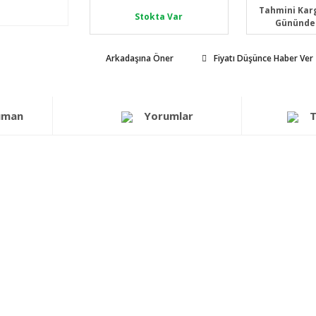
Tahmini Karg
Stokta Var
Gününde
Arkadaşına Öner
Fiyatı Düşünce Haber Ver
üman
Yorumlar
T