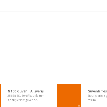
a yetersiz gördüğünüz noktaları öneri formunu kullanarak tarafımıza iletebi
Bu ürüne ilk yorumu siz yapın!
Yorum Yaz
%100 Güvenli Alışveriş
Güvenli Te
256Bit SSL Sertifikası ile tüm
Siparişleriniz
siparişleriniz güvende.
teslim.