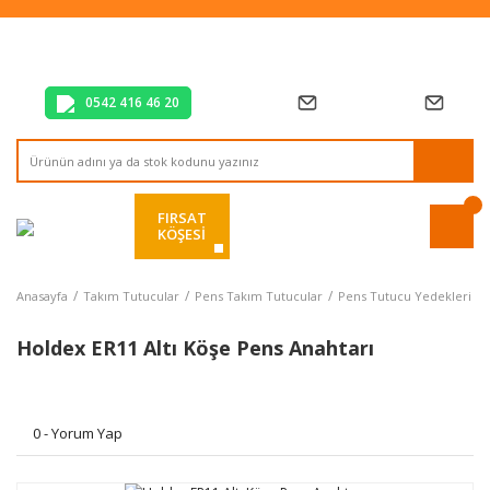
Tüm Alışverişlerde Vade Farksız 2 Taksit!
Mağazadan Teslim & Kolay İade
Hızlı Teslimat Siparişlerinizde Aynı Gün Kargo!
0542 416 46 20
FIRSAT
KÖŞESİ
Anasayfa
Takım Tutucular
Pens Takım Tutucular
Pens Tutucu Yedekleri
Holdex ER11 Altı Köşe Pens Anahtarı
0 - Yorum Yap