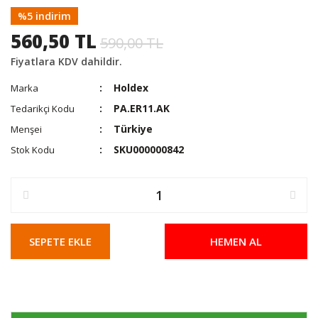
%5 indirim
560,50 TL
590,00 TL
Fiyatlara KDV dahildir.
Holdex
Marka
PA.ER11.AK
Tedarikçi Kodu
Türkiye
Menşei
SKU000000842
Stok Kodu
SEPETE EKLE
HEMEN AL