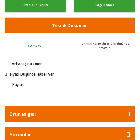
Ertesi Gün Teslim
Kargo Bedava
Teknik Döküman
Tahmini Kargo Süresi 3 İş Gününde
Stokta Var
Kargoda
Arkadaşına Öner
Fiyatı Düşünce Haber Ver
Paylaş
Ürün Bilgisi
Yorumlar