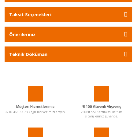
Taksit Seçenekleri
Önerileriniz
Teknik Döküman
Müşteri Hizmetlerimiz
%100 Güvenli Alışveriş
0216 466 33 73 Çağrı merkezimizi arayın.
256Bit SSL Sertifikası ile tüm
siparişleriniz güvende.