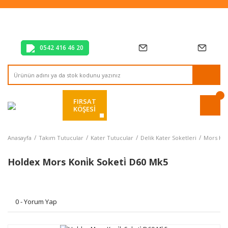
Tüm Alışverişlerde Vade Farksız 2 Taksit!
Mağazadan Teslim & Kolay İade
Hızlı Teslimat Siparişlerinizde Aynı Gün Kargo!
0542 416 46 20
FIRSAT
KÖŞESİ
Anasayfa
Takım Tutucular
Kater Tutucular
Delik Kater Soketleri
Mors Kon
Holdex Mors Koni̇k Soketi̇ D60 Mk5
0 - Yorum Yap