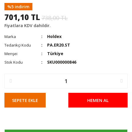
%5 indirim
701,10 TL
738,00 TL
Fiyatlara KDV dahildir.
Holdex
Marka
PA.ER20.ST
Tedarikçi Kodu
Türkiye
Menşei
SKU000000846
Stok Kodu
SEPETE EKLE
HEMEN AL