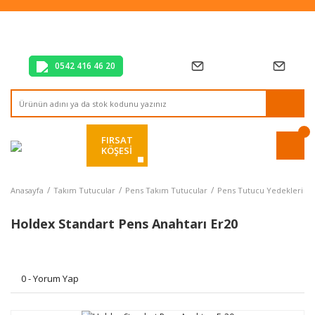
Tüm Alışverişlerde Vade Farksız 2 Taksit!
Mağazadan Teslim & Kolay İade
Hızlı Teslimat Siparişlerinizde Aynı Gün Kargo!
0542 416 46 20
FIRSAT
KÖŞESİ
Anasayfa
Takım Tutucular
Pens Takım Tutucular
Pens Tutucu Yedekleri
Holdex Standart Pens Anahtarı Er20
0 - Yorum Yap