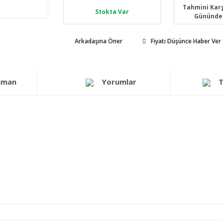
Tahmini Karg
Stokta Var
Gününde
Arkadaşına Öner
Fiyatı Düşünce Haber Ver
üman
Yorumlar
T