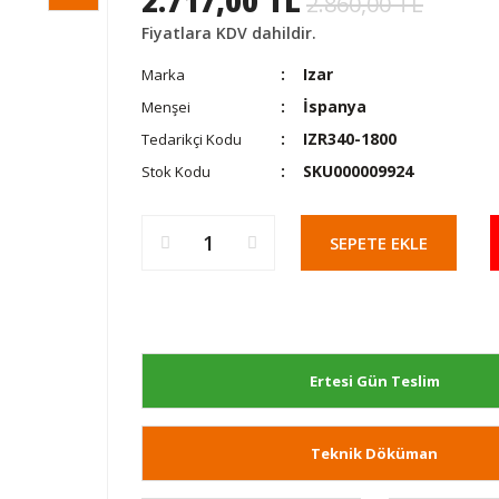
2.717,00 TL
2.860,00 TL
Fiyatlara KDV dahildir.
Izar
Marka
İspanya
Menşei
IZR340-1800
Tedarikçi Kodu
SKU000009924
Stok Kodu
SEPETE EKLE
Ertesi Gün Teslim
Teknik Döküman