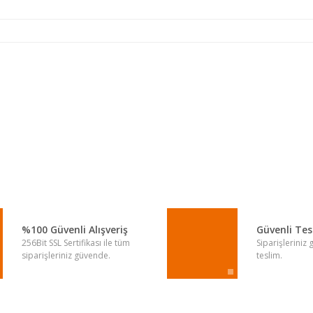
a yetersiz gördüğünüz noktaları öneri formunu kullanarak tarafımıza iletebi
Bu ürüne ilk yorumu siz yapın!
Yorum Yaz
%100 Güvenli Alışveriş
Güvenli Te
256Bit SSL Sertifikası ile tüm
Siparişleriniz
siparişleriniz güvende.
teslim.