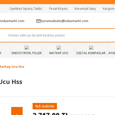
Tüm Alışverişlerde Vade Farksız 2 Taksit!
Üyeliksiz Sipariş Takibi
Fırsat Köşesi
Kurumsal Satış
Kargom
Mağazadan Teslim & Kolay İade
Hızlı Teslimat Siparişlerinizde Aynı Gün Kargo!
@indusmarkt.com
kurumsalsatis@indusmarkt.com
R
ENDÜSTRİYEL PİLLER
MATKAP UCU
DİJİTAL KUMPASLAR
AYA
Matkap Ucu Hss
Ucu Hss
%5 indirim