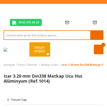
Tüm Alışverişlerde Vade Farksız 2 Taksit!
Mağazadan Teslim & Kolay İade
Hızlı Teslimat Siparişlerinizde Aynı Gün Kargo!
0542 416 46 20
FIRSAT
KÖŞESİ
Anasayfa
Kesici Takımlar
Matkap Uçları
Izar 3.20 mm Dın338 Matkap Ucu
Izar 3.20 mm Dın338 Matkap Ucu Hss
Alüminyum (Ref.1014)
0 - Yorum Yap