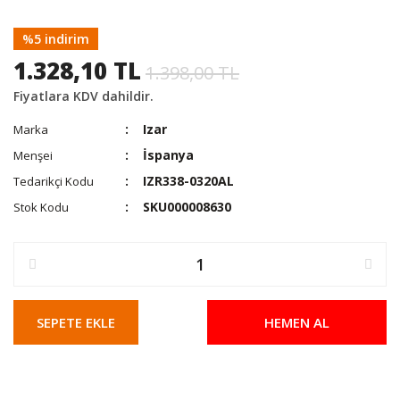
%5 indirim
1.328,10 TL
1.398,00 TL
Fiyatlara KDV dahildir.
Izar
Marka
İspanya
Menşei
IZR338-0320AL
Tedarikçi Kodu
SKU000008630
Stok Kodu
SEPETE EKLE
HEMEN AL