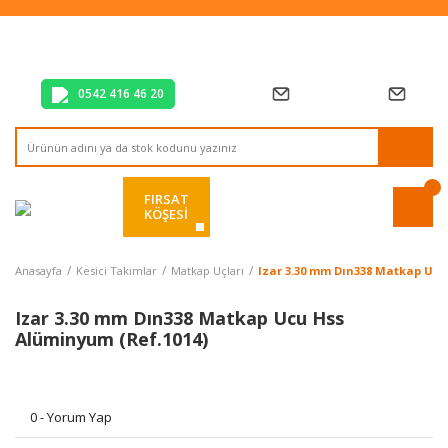
Tüm Alışverişlerde Vade Farksız 2 Taksit!
Mağazadan Teslim & Kolay İade
Hızlı Teslimat Siparişlerinizde Aynı Gün Kargo!
0542 416 46 20
FIRSAT
KÖŞESİ
Anasayfa
Kesici Takımlar
Matkap Uçları
Izar 3.30 mm Dın338 Matkap Ucu
Izar 3.30 mm Dın338 Matkap Ucu Hss
Alüminyum (Ref.1014)
0 - Yorum Yap