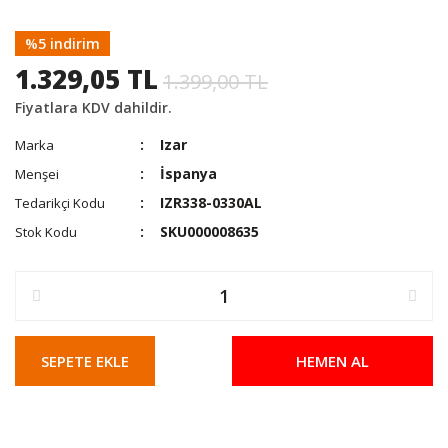
%5 indirim
1.329,05 TL
1.399,00 TL
Fiyatlara KDV dahildir.
Izar
Marka
İspanya
Menşei
IZR338-0330AL
Tedarikçi Kodu
SKU000008635
Stok Kodu
SEPETE EKLE
HEMEN AL