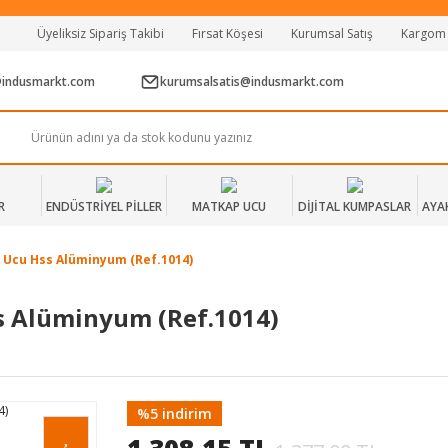
Tüm Alışverişlerde Vade Farksız 2 Taksit!
Üyeliksiz Sipariş Takibi
Fırsat Köşesi
Kurumsal Satış
Kargom
Mağazadan Teslim & Kolay İade
Hızlı Teslimat Siparişlerinizde Aynı Gün Kargo!
@indusmarkt.com
kurumsalsatis@indusmarkt.com
R
ENDÜSTRİYEL PİLLER
MATKAP UCU
DİJİTAL KUMPASLAR
AYA
 Ucu Hss Alüminyum (Ref.1014)
s Alüminyum (Ref.1014)
%5 indirim