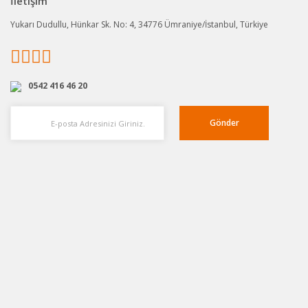
İletişim
Yukarı Dudullu, Hünkar Sk. No: 4, 34776 Ümraniye/İstanbul, Türkiye
0542 416 46 20
Gönder