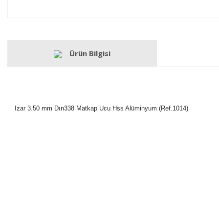
Ürün Bilgisi
Izar 3.50 mm Dın338 Matkap Ucu Hss Alüminyum (Ref.1014)
Bu ürünün fiyat bilgisi, resim, ürün açıklamalarında ve diğer konulard
Görüş ve önerileriniz için teşekkür ederiz.
Ürün resmi kalitesiz, bozuk veya görüntülenemiyor.