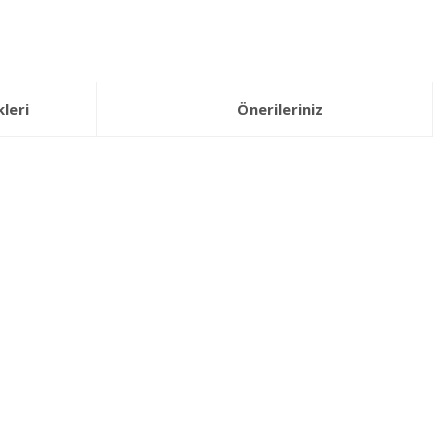
leri
Önerileriniz
lirsiniz.