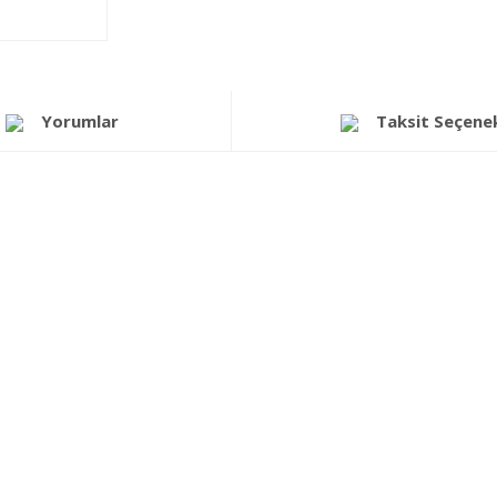
Yorumlar
Taksit Seçenek
a yetersiz gördüğünüz noktaları öneri formunu kullanarak tarafımıza iletebi
Bu ürüne ilk yorumu siz yapın!