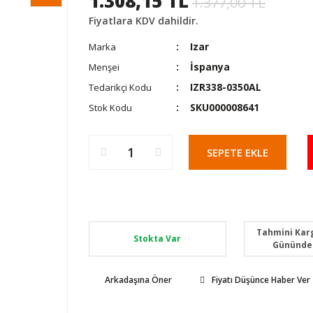
1.308,15 TL
1.377,00 TL
Fiyatlara KDV dahildir.
Izar
Marka
İspanya
Menşei
IZR338-0350AL
Tedarikçi Kodu
SKU000008641
Stok Kodu
SEPETE EKLE
Tahmini Karg
Stokta Var
Gününde
Arkadaşına Öner
Fiyatı Düşünce Haber Ver