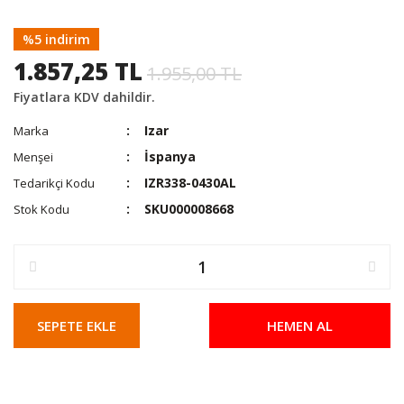
%5 indirim
1.857,25 TL
1.955,00 TL
Fiyatlara KDV dahildir.
Izar
Marka
İspanya
Menşei
IZR338-0430AL
Tedarikçi Kodu
SKU000008668
Stok Kodu
SEPETE EKLE
HEMEN AL