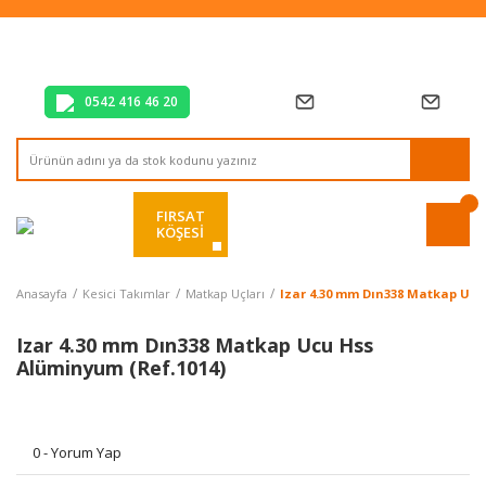
Tüm Alışverişlerde Vade Farksız 2 Taksit!
Mağazadan Teslim & Kolay İade
Hızlı Teslimat Siparişlerinizde Aynı Gün Kargo!
0542 416 46 20
FIRSAT
KÖŞESİ
Anasayfa
Kesici Takımlar
Matkap Uçları
Izar 4.30 mm Dın338 Matkap Ucu
Izar 4.30 mm Dın338 Matkap Ucu Hss
Alüminyum (Ref.1014)
0 - Yorum Yap