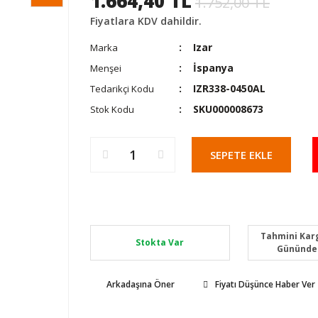
1.664,40 TL
1.752,00 TL
Fiyatlara KDV dahildir.
Izar
Marka
İspanya
Menşei
IZR338-0450AL
Tedarikçi Kodu
SKU000008673
Stok Kodu
SEPETE EKLE
Tahmini Karg
Stokta Var
Gününde
Arkadaşına Öner
Fiyatı Düşünce Haber Ver