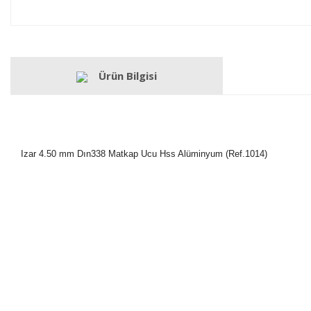
Ürün Bilgisi
Izar 4.50 mm Dın338 Matkap Ucu Hss Alüminyum (Ref.1014)
Bu ürünün fiyat bilgisi, resim, ürün açıklamalarında ve diğer konulard
Görüş ve önerileriniz için teşekkür ederiz.
Ürün resmi kalitesiz, bozuk veya görüntülenemiyor.