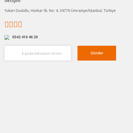
İletişim
Yukarı Dudullu, Hünkar Sk. No: 4, 34776 Ümraniye/İstanbul, Türkiye
0542 416 46 20
Gönder