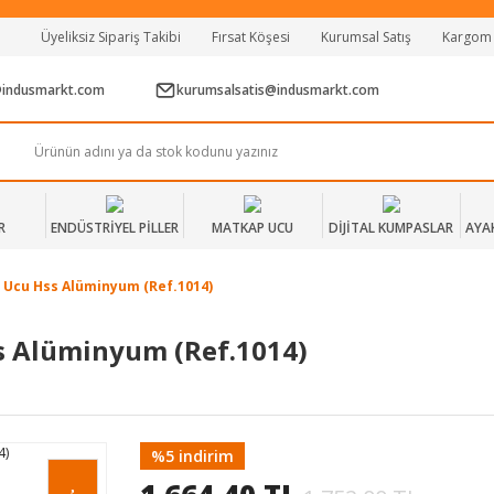
Tüm Alışverişlerde Vade Farksız 2 Taksit!
Üyeliksiz Sipariş Takibi
Fırsat Köşesi
Kurumsal Satış
Kargom
Mağazadan Teslim & Kolay İade
Hızlı Teslimat Siparişlerinizde Aynı Gün Kargo!
@indusmarkt.com
kurumsalsatis@indusmarkt.com
R
ENDÜSTRİYEL PİLLER
MATKAP UCU
DİJİTAL KUMPASLAR
AYA
 Ucu Hss Alüminyum (Ref.1014)
s Alüminyum (Ref.1014)
%5 indirim