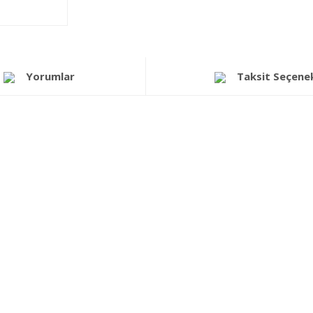
Yorumlar
Taksit Seçenek
a yetersiz gördüğünüz noktaları öneri formunu kullanarak tarafımıza iletebi
Bu ürüne ilk yorumu siz yapın!