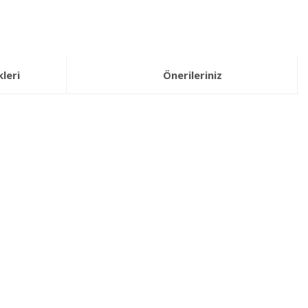
leri
Önerileriniz
lirsiniz.