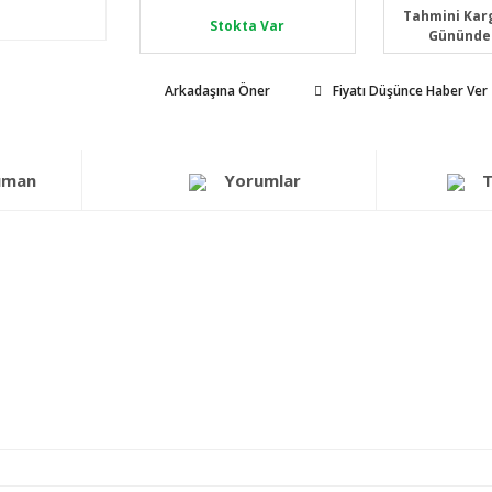
Tahmini Karg
Stokta Var
Gününde
Arkadaşına Öner
Fiyatı Düşünce Haber Ver
üman
Yorumlar
T