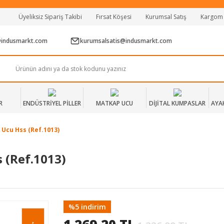
Tüm Alışverişlerde Vade Farksız 2 Taksit!
Üyeliksiz Sipariş Takibi
Fırsat Köşesi
Kurumsal Satış
Kargom
Mağazadan Teslim & Kolay İade
Hızlı Teslimat Siparişlerinizde Aynı Gün Kargo!
@indusmarkt.com
kurumsalsatis@indusmarkt.com
R
ENDÜSTRİYEL PİLLER
MATKAP UCU
DİJİTAL KUMPASLAR
AYA
 Ucu Hss (Ref.1013)
 (Ref.1013)
%5 indirim