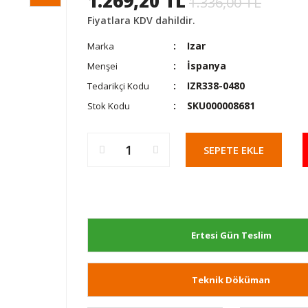
1.269,20 TL
1.336,00 TL
Fiyatlara KDV dahildir.
Izar
Marka
İspanya
Menşei
IZR338-0480
Tedarikçi Kodu
SKU000008681
Stok Kodu
SEPETE EKLE
Ertesi Gün Teslim
Teknik Döküman