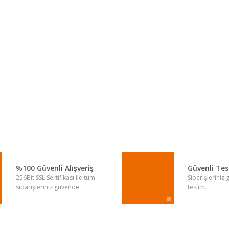
a yetersiz gördüğünüz noktaları öneri formunu kullanarak tarafımıza iletebi
Bu ürüne ilk yorumu siz yapın!
Yorum Yaz
%100 Güvenli Alışveriş
Güvenli Te
256Bit SSL Sertifikası ile tüm
Siparişleriniz
siparişleriniz güvende.
teslim.