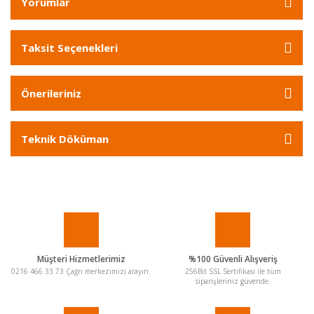
Yorumlar
Taksit Seçenekleri
Önerileriniz
Teknik Döküman
Müşteri Hizmetlerimiz
%100 Güvenli Alışveriş
0216 466 33 73 Çağrı merkezimizi arayın.
256Bit SSL Sertifikası ile tüm
siparişleriniz güvende.