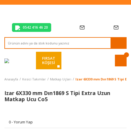
Tüm Alışverişlerde Vade Farksız 2 Taksit!
Mağazadan Teslim & Kolay İade
Hızlı Teslimat Siparişlerinizde Aynı Gün Kargo!
0542 416 46 20
FIRSAT
KÖŞESİ
Anasayfa
Kesici Takımlar
Matkap Uçları
Izar 6X330 mm Dın1869 S Tipi E
Izar 6X330 mm Dın1869 S Tipi Extra Uzun
Matkap Ucu Co5
0 - Yorum Yap