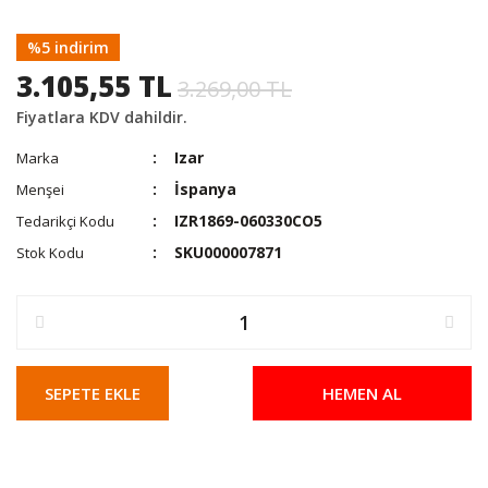
%5 indirim
3.105,55 TL
3.269,00 TL
Fiyatlara KDV dahildir.
Izar
Marka
İspanya
Menşei
IZR1869-060330CO5
Tedarikçi Kodu
SKU000007871
Stok Kodu
SEPETE EKLE
HEMEN AL