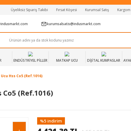
Tüm Alışverişlerde Vade Farksız 2 Taksit!
Üyeliksiz Sipariş Takibi
Fırsat Köşesi
Kurumsal Satış
Kargom
Mağazadan Teslim & Kolay İade
Hızlı Teslimat Siparişlerinizde Aynı Gün Kargo!
@indusmarkt.com
kurumsalsatis@indusmarkt.com
R
ENDÜSTRİYEL PİLLER
MATKAP UCU
DİJİTAL KUMPASLAR
AYA
 Ucu Hss Co5 (Ref.1016)
 Co5 (Ref.1016)
%5 indirim