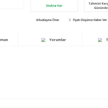
Tahmini Karg
Stokta Var
Gününde
Arkadaşına Öner
Fiyatı Düşünce Haber Ver
üman
Yorumlar
T