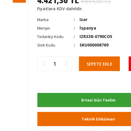
4.421,30 TL
4.654,00 TL
Fiyatlara KDV dahildir.
Izar
Marka
İspanya
Menşei
IZR338-0790CO5
Tedarikçi Kodu
SKU000008769
Stok Kodu
SEPETE EKLE
Ertesi Gün Teslim
Teknik Döküman