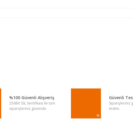
a yetersiz gördüğünüz noktaları öneri formunu kullanarak tarafımıza iletebi
Bu ürüne ilk yorumu siz yapın!
Yorum Yaz
%100 Güvenli Alışveriş
Güvenli Te
256Bit SSL Sertifikası ile tüm
Siparişleriniz
siparişleriniz güvende.
teslim.