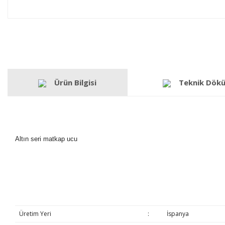
Ürün Bilgisi
Teknik Dök
Altın seri matkap ucu
Üretim Yeri
:
İspanya