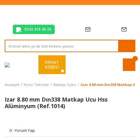
Tüm Alışverişlerde Vade Farksız 2 Taksit!
Mağazadan Teslim & Kolay İade
Hızlı Teslimat Siparişlerinizde Aynı Gün Kargo!
0542 416 46 20
FIRSAT
KÖŞESİ
Anasayfa
Kesici Takımlar
Matkap Uçları
Izar 8.80 mm Dın338 Matkap Ucu
Izar 8.80 mm Dın338 Matkap Ucu Hss
Alüminyum (Ref.1014)
0 - Yorum Yap