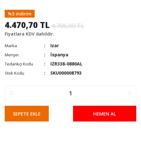
%5 indirim
4.470,70 TL
4.706,00 TL
Fiyatlara KDV dahildir.
Izar
Marka
İspanya
Menşei
IZR338-0880AL
Tedarikçi Kodu
SKU000008793
Stok Kodu
SEPETE EKLE
HEMEN AL