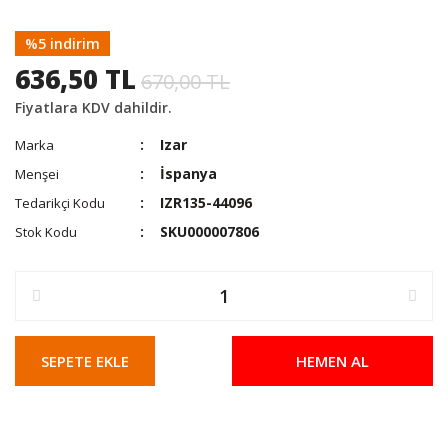
%5 indirim
636,50 TL
670,00 TL
Fiyatlara KDV dahildir.
Izar
Marka
İspanya
Menşei
IZR135-44096
Tedarikçi Kodu
SKU000007806
Stok Kodu
SEPETE EKLE
HEMEN AL