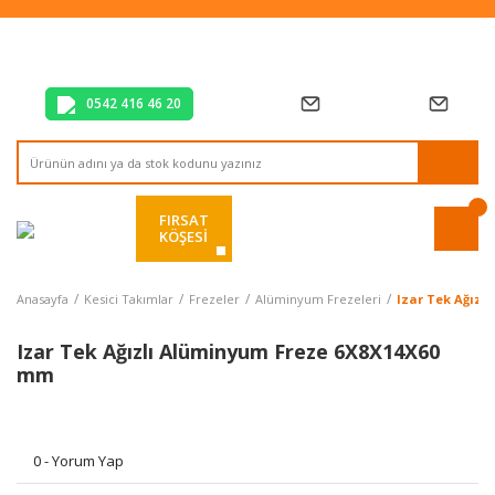
Tüm Alışverişlerde Vade Farksız 2 Taksit!
Mağazadan Teslim & Kolay İade
Hızlı Teslimat Siparişlerinizde Aynı Gün Kargo!
0542 416 46 20
FIRSAT
KÖŞESİ
Anasayfa
Kesici Takımlar
Frezeler
Alüminyum Frezeleri
Izar Tek Ağızl
Izar Tek Ağızlı Alüminyum Freze 6X8X14X60
mm
0 - Yorum Yap