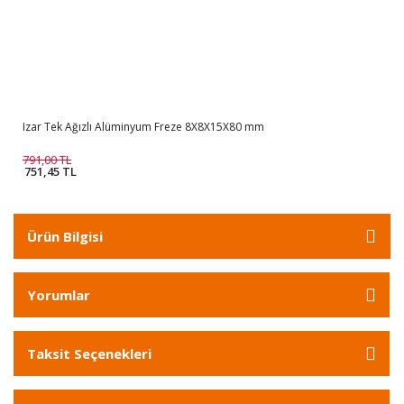
Izar Tek Ağızlı Alüminyum Freze 8X8X15X80 mm
791,00 TL
751,45 TL
Ürün Bilgisi
Yorumlar
Taksit Seçenekleri