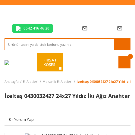
Tüm Alışverişlerde Vade Farksız 2 Taksit!
Mağazadan Teslim & Kolay İade
Hızlı Teslimat Siparişlerinizde Aynı Gün Kargo!
0542 416 46 20
FIRSAT
KÖŞESİ
Anasayfa
El Aletleri
Mekanik El Aletleri
İzeltaş 0430032427 24x27 Yıldız İk
İzeltaş 0430032427 24x27 Yıldız İki Ağız Anahtar
0 - Yorum Yap