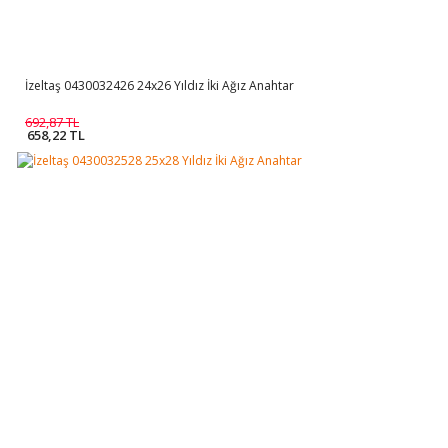
İzeltaş 0430032426 24x26 Yıldız İki Ağız Anahtar
692,87 TL
658,22 TL