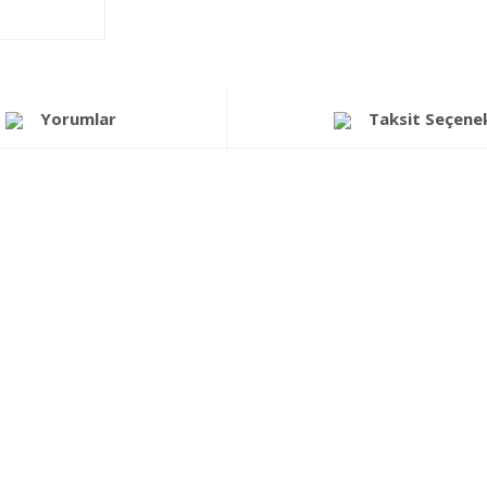
Yorumlar
Taksit Seçenek
a yetersiz gördüğünüz noktaları öneri formunu kullanarak tarafımıza iletebi
Bu ürüne ilk yorumu siz yapın!