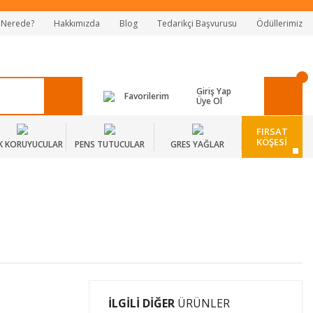
 Nerede?
Hakkımızda
Blog
Tedarikçi Başvurusu
Ödüllerimiz
Giriş Yap
Favorilerim
Üye Ol
FIRSAT
KÖŞESİ
K KORUYUCULAR
PENS TUTUCULAR
GRES YAĞLAR
İLGİLİ DİĞER
ÜRÜNLER