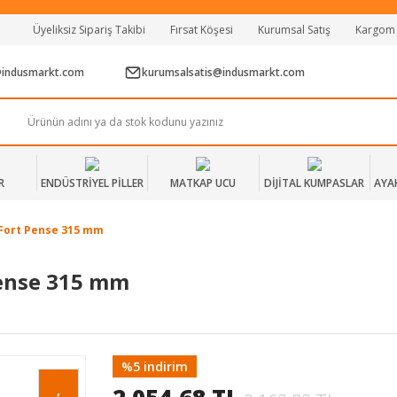
Tüm Alışverişlerde Vade Farksız 2 Taksit!
Üyeliksiz Sipariş Takibi
Fırsat Köşesi
Kurumsal Satış
Kargom
Mağazadan Teslim & Kolay İade
Hızlı Teslimat Siparişlerinizde Aynı Gün Kargo!
@indusmarkt.com
kurumsalsatis@indusmarkt.com
R
ENDÜSTRİYEL PİLLER
MATKAP UCU
DİJİTAL KUMPASLAR
AYA
 Fort Pense 315 mm
Pense 315 mm
%5 indirim