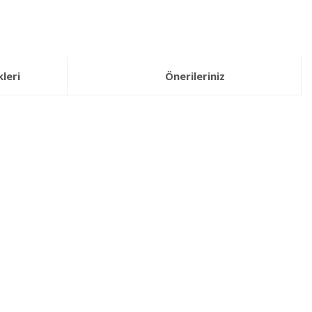
leri
Önerileriniz
lirsiniz.