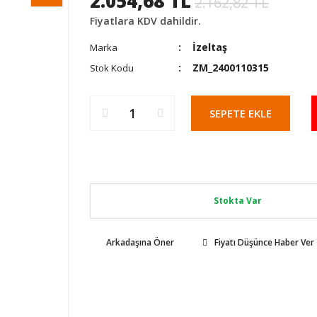
2.054,68 TL
2.162,82 TL
Fiyatlara KDV dahildir.
İzeltaş
Marka
ZM_2400110315
Stok Kodu
SEPETE EKLE
Stokta Var
Arkadaşına Öner
Fiyatı Düşünce Haber Ver