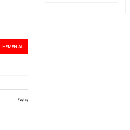
İzeltaş 2400110240 Üniversal Fort Pe
1.320,66 TL
1.254,63 TL
HEMEN AL
İzeltaş 2500110250 Üniversal Ayarlı P
1.574,26 TL
1.495,55 TL
İzeltaş 2505110250 Standart Ayarlı Pe
1.574,26 TL
1.495,55 TL
Paylaş