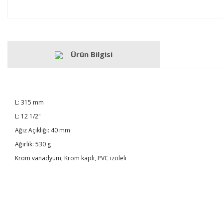
Ürün Bilgisi
L: 315 mm
L: 12 1/2"
Ağız Açıklığı: 40 mm
Ağırlık: 530 g
Krom vanadyum, Krom kaplı, PVC izoleli
Bu ürünün fiyat bilgisi, resim, ürün açıklamalarında ve diğer konulard
Görüş ve önerileriniz için teşekkür ederiz.