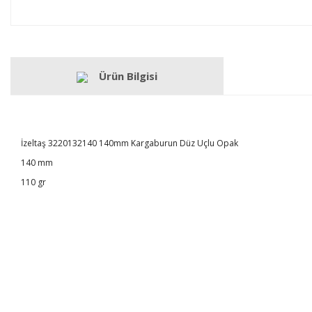
Ürün Bilgisi
İzeltaş 3220132140 140mm Kargaburun Düz Uçlu Opak
140 mm
110 gr
Bu ürünün fiyat bilgisi, resim, ürün açıklamalarında ve diğer konulard
Görüş ve önerileriniz için teşekkür ederiz.
Ürün resmi kalitesiz, bozuk veya görüntülenemiyor.
Ürün açıklamasında eksik bilgiler bulunuyor.