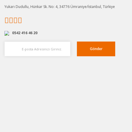
Yukarı Dudullu, Hünkar Sk. No: 4, 34776 Ümraniye/İstanbul, Türkiye
0542 416 46 20
Gönder