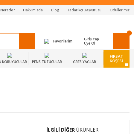
 Nerede?
Hakkımızda
Blog
Tedarikçi Başvurusu
Ödüllerimiz
Giriş Yap
Favorilerim
Üye Ol
FIRSAT
KÖŞESİ
K KORUYUCULAR
PENS TUTUCULAR
GRES YAĞLAR
İLGİLİ DİĞER
ÜRÜNLER