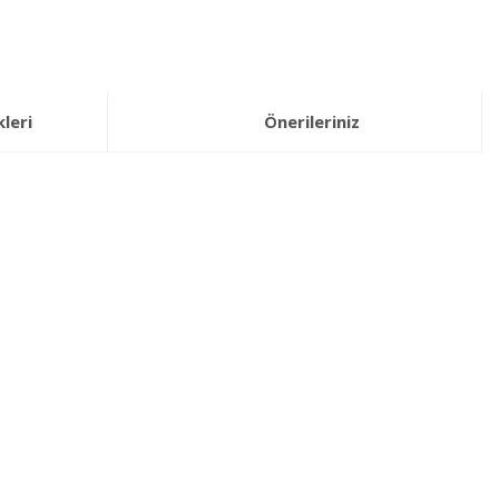
leri
Önerileriniz
lirsiniz.