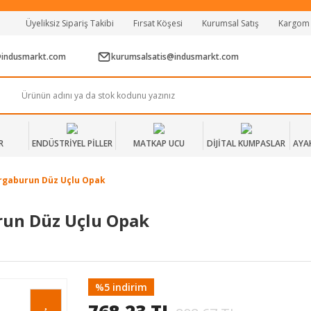
Tüm Alışverişlerde Vade Farksız 2 Taksit!
Üyeliksiz Sipariş Takibi
Fırsat Köşesi
Kurumsal Satış
Kargom
Mağazadan Teslim & Kolay İade
Hızlı Teslimat Siparişlerinizde Aynı Gün Kargo!
@indusmarkt.com
kurumsalsatis@indusmarkt.com
R
ENDÜSTRİYEL PİLLER
MATKAP UCU
DİJİTAL KUMPASLAR
AYA
argaburun Düz Uçlu Opak
run Düz Uçlu Opak
%5 indirim