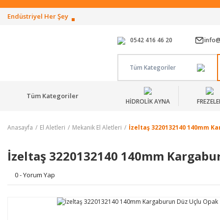
Endüstriyel Her Şey
0542 416 46 20
info
Tüm Kategoriler
Tüm Kategoriler
HİDROLİK AYNA
FREZELE
Anasayfa
El Aletleri
Mekanik El Aletleri
İzeltaş 3220132140 140mm K
İzeltaş 3220132140 140mm Kargabu
0 - Yorum Yap