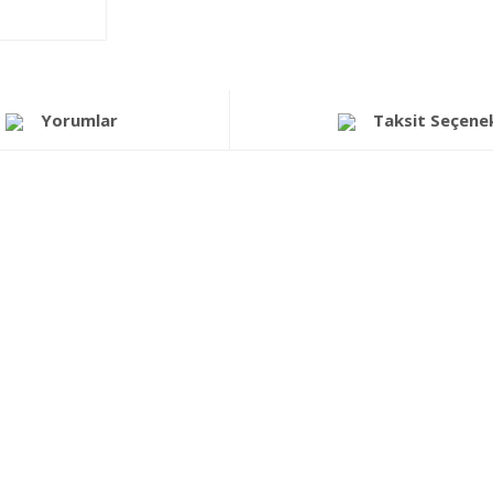
Yorumlar
Taksit Seçenek
a yetersiz gördüğünüz noktaları öneri formunu kullanarak tarafımıza iletebi
Bu ürüne ilk yorumu siz yapın!
Yorum Yaz