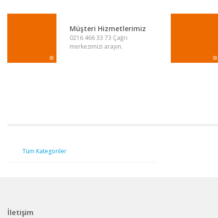
Ürün bilgilerinde hatalar bulunuyor.
Ürün fiyatı diğer sitelerden daha pahalı.
Müşteri Hizmetlerimiz
0216 466 33 73 Çağrı
Bu ürüne benzer farklı alternatifler olmalı.
merkezimizi arayın.
Tüm Kategoriler
İletişim