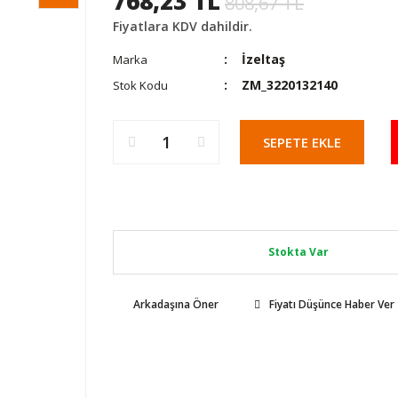
768,23 TL
808,67 TL
Fiyatlara KDV dahildir.
İzeltaş
Marka
ZM_3220132140
Stok Kodu
SEPETE EKLE
Stokta Var
Arkadaşına Öner
Fiyatı Düşünce Haber Ver