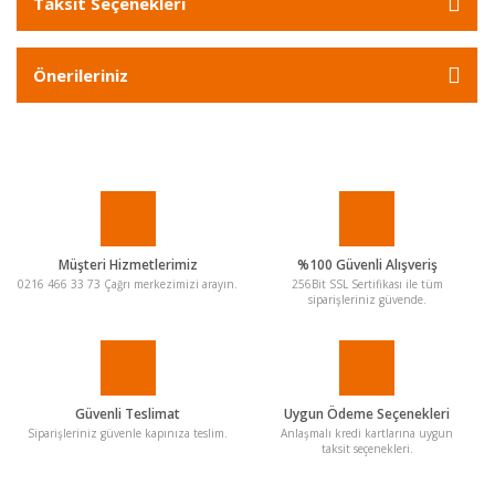
Taksit Seçenekleri
Önerileriniz
Müşteri Hizmetlerimiz
%100 Güvenli Alışveriş
0216 466 33 73 Çağrı merkezimizi arayın.
256Bit SSL Sertifikası ile tüm
siparişleriniz güvende.
Güvenli Teslimat
Uygun Ödeme Seçenekleri
Siparişleriniz güvenle kapınıza teslim.
Anlaşmalı kredi kartlarına uygun
taksit seçenekleri.