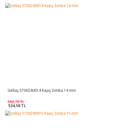
İzeltaş 5700240014 Kayış Zımba 14 mm
562,72 TL
534,58 TL