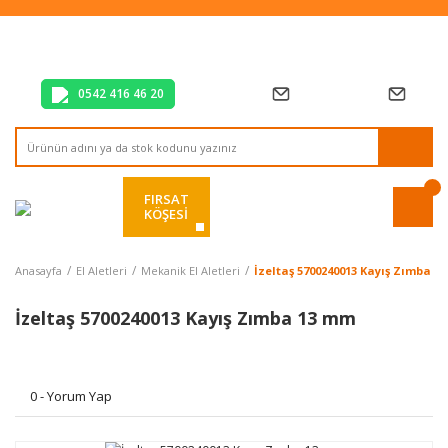
Tüm Alışverişlerde Vade Farksız 2 Taksit!
Mağazadan Teslim & Kolay İade
Hızlı Teslimat Siparişlerinizde Aynı Gün Kargo!
0542 416 46 20
FIRSAT
KÖŞESİ
Anasayfa
El Aletleri
Mekanik El Aletleri
İzeltaş 5700240013 Kayış Zımba 1
İzeltaş 5700240013 Kayış Zımba 13 mm
0 - Yorum Yap