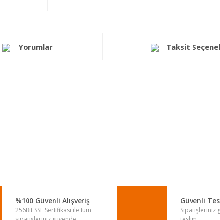
Yorumlar
Taksit Seçenek
a yetersiz gördüğünüz noktaları öneri formunu kullanarak tarafımıza iletebi
Bu ürüne ilk yorumu siz yapın!
Yorum Yaz
%100 Güvenli Alışveriş
Güvenli Te
256Bit SSL Sertifikası ile tüm
Siparişleriniz
siparişleriniz güvende.
teslim.