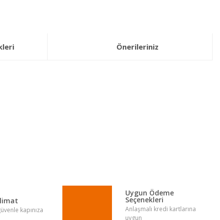
leri
Önerileriniz
lirsiniz.
Uygun Ödeme
Seçenekleri
slimat
Anlaşmalı kredi kartlarına
 güvenle kapınıza
uygun