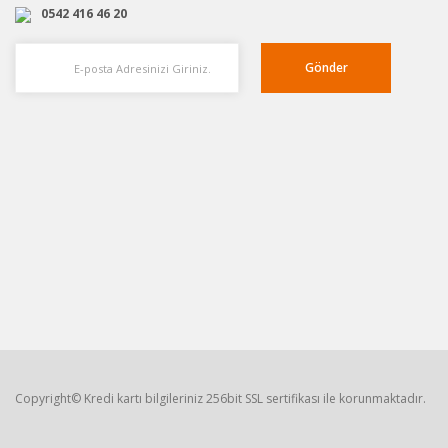
0542 416 46 20
Gönder
Copyright© Kredi kartı bilgileriniz 256bit SSL sertifikası ile korunmaktadır.