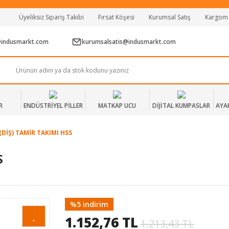
Tüm Alışverişlerde Vade Farksız 2 Taksit!
Üyeliksiz Sipariş Takibi
Fırsat Köşesi
Kurumsal Satış
Kargom
Mağazadan Teslim & Kolay İade
Hızlı Teslimat Siparişlerinizde Aynı Gün Kargo!
@indusmarkt.com
kurumsalsatis@indusmarkt.com
R
ENDÜSTRİYEL PİLLER
MATKAP UCU
DİJİTAL KUMPASLAR
AYA
(DİŞ) TAMİR TAKIMI HSS
S
%5 indirim
1.152,76 TL
1.213,43 TL