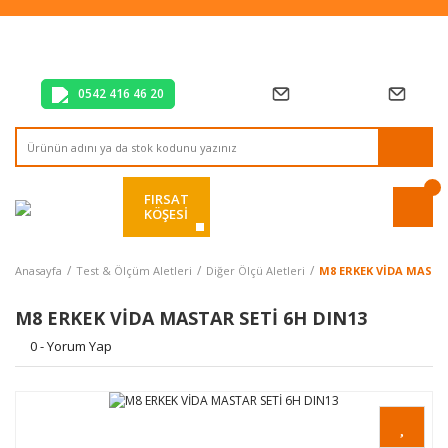
Tüm Alışverişlerde Vade Farksız 2 Taksit!
Mağazadan Teslim & Kolay İade
Hızlı Teslimat Siparişlerinizde Aynı Gün Kargo!
0542 416 46 20
FIRSAT
KÖŞESİ
Anasayfa
Test & Ölçüm Aletleri
Diğer Ölçü Aletleri
M8 ERKEK VİDA MASTAR
M8 ERKEK VİDA MASTAR SETİ 6H DIN13
0 - Yorum Yap