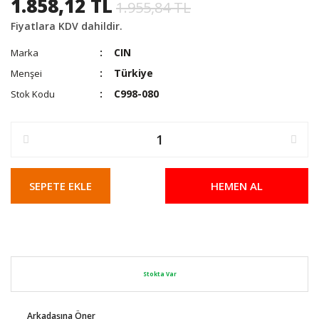
1.858,12 TL
1.955,84 TL
Fiyatlara KDV dahildir.
CIN
Marka
Türkiye
Menşei
C998-080
Stok Kodu
SEPETE EKLE
HEMEN AL
Stokta Var
Arkadaşına Öner