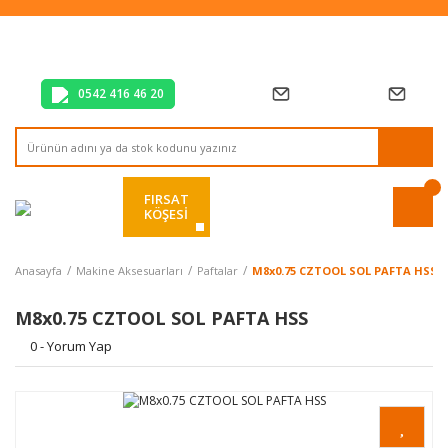
Tüm Alışverişlerde Vade Farksız 2 Taksit!
Mağazadan Teslim & Kolay İade
Hızlı Teslimat Siparişlerinizde Aynı Gün Kargo!
0542 416 46 20
FIRSAT
KÖŞESİ
Anasayfa
Makine Aksesuarları
Paftalar
M8x0.75 CZTOOL SOL PAFTA HSS
M8x0.75 CZTOOL SOL PAFTA HSS
0 - Yorum Yap