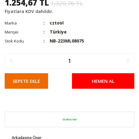
1.254,67 TL
1.320,76 TL
Fiyatlara KDV dahildir.
cztool
Marka
Türkiye
Menşei
NB-223ML08075
Stok Kodu
SEPETE EKLE
HEMEN AL
Stokta Var
Arkadaşına Öner