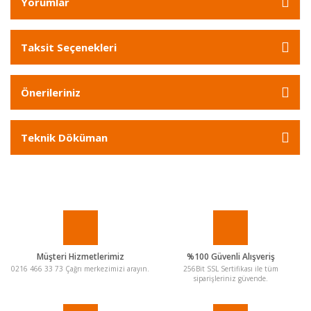
Yorumlar
Taksit Seçenekleri
Önerileriniz
Teknik Döküman
Müşteri Hizmetlerimiz
%100 Güvenli Alışveriş
0216 466 33 73 Çağrı merkezimizi arayın.
256Bit SSL Sertifikası ile tüm
siparişleriniz güvende.