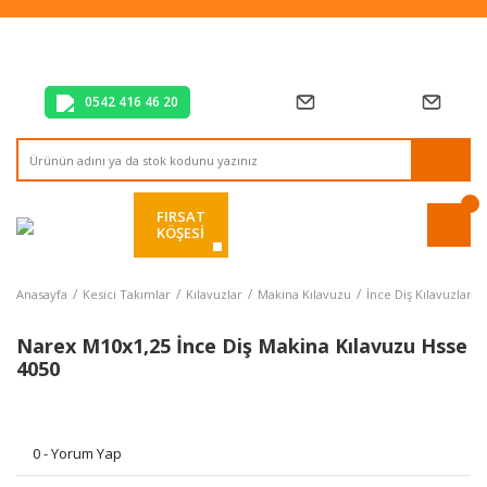
Tüm Alışverişlerde Vade Farksız 2 Taksit!
Mağazadan Teslim & Kolay İade
Hızlı Teslimat Siparişlerinizde Aynı Gün Kargo!
0542 416 46 20
FIRSAT
KÖŞESİ
Anasayfa
Kesici Takımlar
Kılavuzlar
Makina Kılavuzu
İnce Diş Kılavuzlar
Narex M10x1,25 İnce Diş Makina Kılavuzu Hsse
4050
0 - Yorum Yap