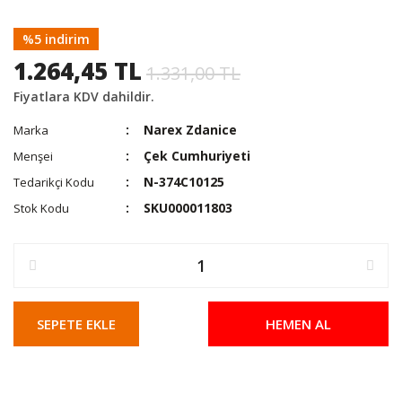
%5 indirim
1.264,45 TL
1.331,00 TL
Fiyatlara KDV dahildir.
Narex Zdanice
Marka
Çek Cumhuriyeti
Menşei
N-374C10125
Tedarikçi Kodu
SKU000011803
Stok Kodu
SEPETE EKLE
HEMEN AL