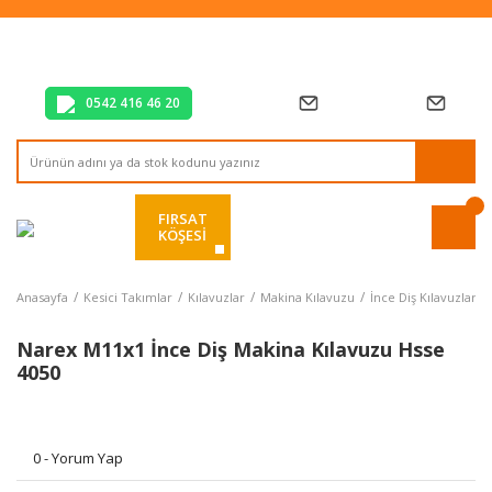
Tüm Alışverişlerde Vade Farksız 2 Taksit!
Mağazadan Teslim & Kolay İade
Hızlı Teslimat Siparişlerinizde Aynı Gün Kargo!
0542 416 46 20
FIRSAT
KÖŞESİ
Anasayfa
Kesici Takımlar
Kılavuzlar
Makina Kılavuzu
İnce Diş Kılavuzlar
Narex M11x1 İnce Diş Makina Kılavuzu Hsse
4050
0 - Yorum Yap