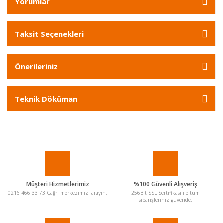
Yorumlar
Taksit Seçenekleri
Önerileriniz
Teknik Döküman
Müşteri Hizmetlerimiz
%100 Güvenli Alışveriş
0216 466 33 73 Çağrı merkezimizi arayın.
256Bit SSL Sertifikası ile tüm
siparişleriniz güvende.