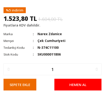
%5 indirim
1.523,80 TL
1.604,00 TL
Fiyatlara KDV dahildir.
Narex Zdanice
Marka
Çek Cumhuriyeti
Menşei
N-374C11100
Tedarikçi Kodu
SKU000011806
Stok Kodu
SEPETE EKLE
HEMEN AL