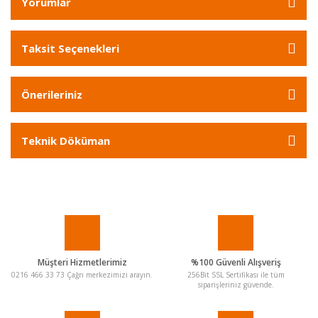
Yorumlar
Taksit Seçenekleri
Önerileriniz
Teknik Döküman
Müşteri Hizmetlerimiz
%100 Güvenli Alışveriş
0216 466 33 73 Çağrı merkezimizi arayın.
256Bit SSL Sertifikası ile tüm
siparişleriniz güvende.