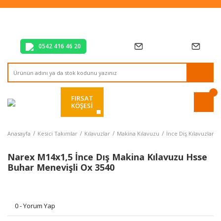
Tüm Alışverişlerde Vade Farksız 2 Taksit!
Mağazadan Teslim & Kolay İade
Hızlı Teslimat Siparişlerinizde Aynı Gün Kargo!
0542 416 46 20
FIRSAT
KÖŞESİ
Anasayfa
Kesici Takımlar
Kılavuzlar
Makina Kılavuzu
İnce Diş Kılavuzlar
Narex M14x1,5 İnce Dış Makina Kılavuzu Hsse
Buhar Menevişli Ox 3540
0 - Yorum Yap