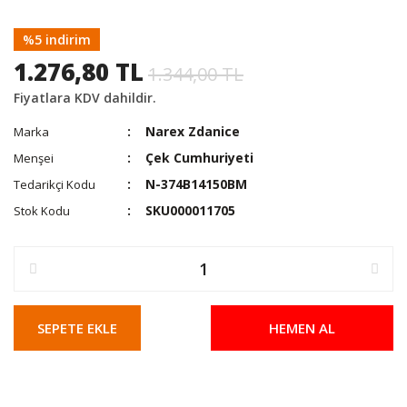
%5 indirim
1.276,80 TL
1.344,00 TL
Fiyatlara KDV dahildir.
Narex Zdanice
Marka
Çek Cumhuriyeti
Menşei
N-374B14150BM
Tedarikçi Kodu
SKU000011705
Stok Kodu
SEPETE EKLE
HEMEN AL