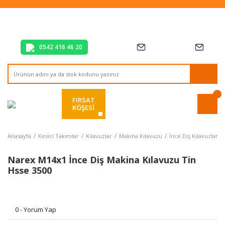
Tüm Alışverişlerde Vade Farksız 2 Taksit!
Mağazadan Teslim & Kolay İade
Hızlı Teslimat Siparişlerinizde Aynı Gün Kargo!
0542 416 46 20
FIRSAT
KÖŞESİ
Anasayfa
Kesici Takımlar
Kılavuzlar
Makina Kılavuzu
İnce Diş Kılavuzlar
Narex M14x1 İnce Diş Makina Kılavuzu Tin
Hsse 3500
0 - Yorum Yap