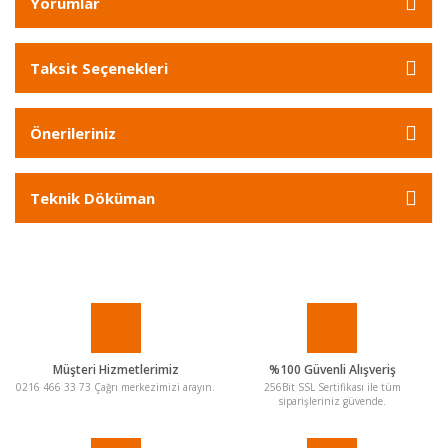
Yorumlar
Taksit Seçenekleri
Önerileriniz
Teknik Döküman
Müşteri Hizmetlerimiz
%100 Güvenli Alışveriş
0216 466 33 73 Çağrı merkezimizi arayın.
256Bit SSL Sertifikası ile tüm
siparişleriniz güvende.