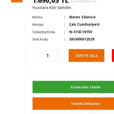
1.690,05 TL
1.779,00 TL
Fiyatlara KDV dahildir.
Narex Zdanice
Marka
Çek Cumhuriyeti
Menşei
N-374C16150
Tedarikçi Kodu
SKU000012529
Stok Kodu
SEPETE EKLE
Ertesi Gün Teslim
Teknik Döküman