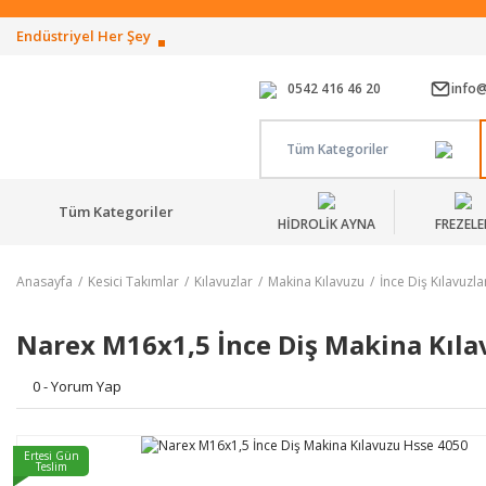
Endüstriyel Her Şey
0542 416 46 20
info
Tüm Kategoriler
Tüm Kategoriler
HİDROLİK AYNA
FREZELE
Anasayfa
Kesici Takımlar
Kılavuzlar
Makina Kılavuzu
İnce Diş Kılavuzla
Narex M16x1,5 İnce Diş Makina Kıla
0 - Yorum Yap
Ertesi Gün
Teslim