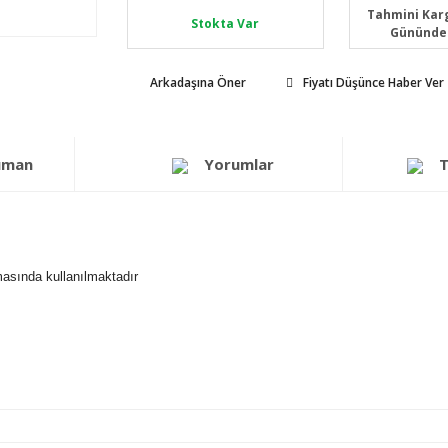
Tahmini Karg
Stokta Var
Gününde
Arkadaşına Öner
Fiyatı Düşünce Haber Ver
üman
Yorumlar
T
lmasında kullanılmaktadır