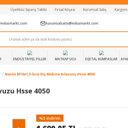
Tüm Alışverişlerde Vade Farksız 2 Taksit!
Üyeliksiz Sipariş Takibi
Fırsat Köşesi
Kurumsal Satış
Kargom
Mağazadan Teslim & Kolay İade
Hızlı Teslimat Siparişlerinizde Aynı Gün Kargo!
@indusmarkt.com
kurumsalsatis@indusmarkt.com
R
ENDÜSTRİYEL PİLLER
MATKAP UCU
DİJİTAL KUMPASLAR
AYA
r
Narex M16x1,5 İnce Diş Makina Kılavuzu Hsse 4050
vuzu Hsse 4050
%5 indirim