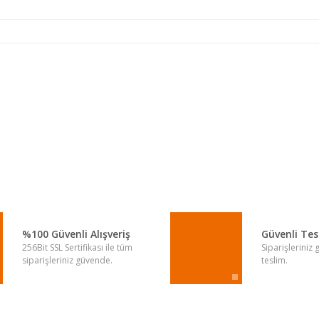
a yetersiz gördüğünüz noktaları öneri formunu kullanarak tarafımıza iletebi
Bu ürüne ilk yorumu siz yapın!
Yorum Yaz
%100 Güvenli Alışveriş
Güvenli Te
256Bit SSL Sertifikası ile tüm
Siparişleriniz
siparişleriniz güvende.
teslim.