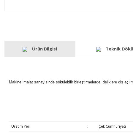
Ürün Bilgisi
Teknik Dök
Makine imalat sanayisinde sökülebilir birleştirmelerde, deliklere diş açı
Üretim Yeri
:
Çek Cumhuriyeti