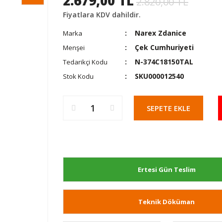
2.679,00 TL
2.820,00 TL
Fiyatlara KDV dahildir.
Narex Zdanice
Marka
Çek Cumhuriyeti
Menşei
N-374C18150TAL
Tedarikçi Kodu
SKU000012540
Stok Kodu
SEPETE EKLE
Ertesi Gün Teslim
Teknik Döküman