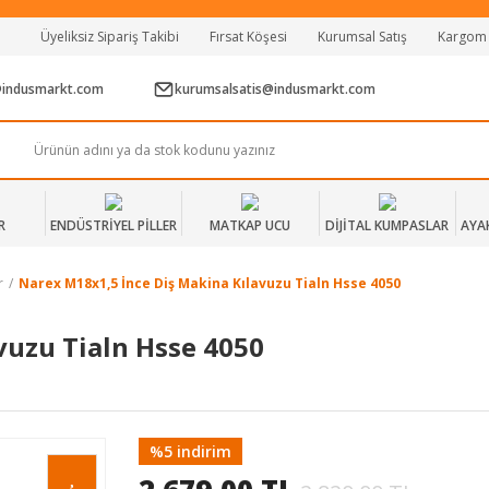
Tüm Alışverişlerde Vade Farksız 2 Taksit!
Üyeliksiz Sipariş Takibi
Fırsat Köşesi
Kurumsal Satış
Kargom
Mağazadan Teslim & Kolay İade
Hızlı Teslimat Siparişlerinizde Aynı Gün Kargo!
@indusmarkt.com
kurumsalsatis@indusmarkt.com
R
ENDÜSTRİYEL PİLLER
MATKAP UCU
DİJİTAL KUMPASLAR
AYA
r
Narex M18x1,5 İnce Diş Makina Kılavuzu Tialn Hsse 4050
vuzu Tialn Hsse 4050
%5 indirim