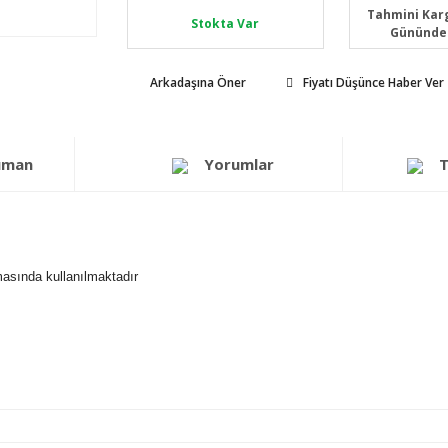
Tahmini Karg
Stokta Var
Gününde
Arkadaşına Öner
Fiyatı Düşünce Haber Ver
üman
Yorumlar
T
lmasında kullanılmaktadır