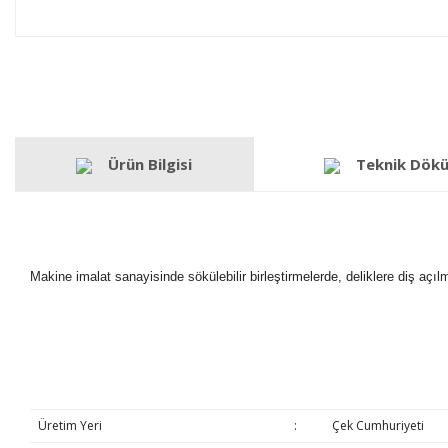
Ürün Bilgisi
Teknik Dök
Makine imalat sanayisinde sökülebilir birleştirmelerde, deliklere diş açı
Üretim Yeri
:
Çek Cumhuriyeti