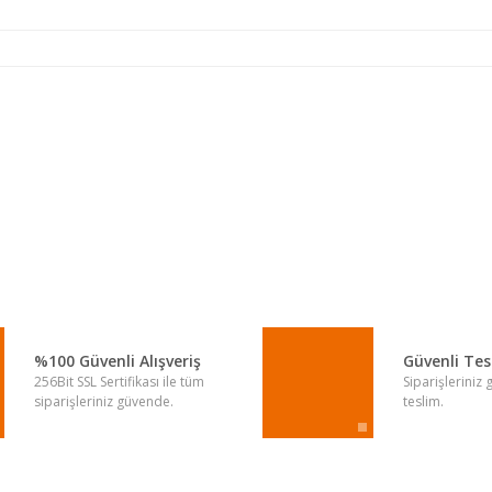
a yetersiz gördüğünüz noktaları öneri formunu kullanarak tarafımıza iletebi
Bu ürüne ilk yorumu siz yapın!
Yorum Yaz
%100 Güvenli Alışveriş
Güvenli Te
256Bit SSL Sertifikası ile tüm
Siparişleriniz
siparişleriniz güvende.
teslim.