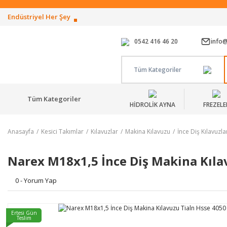
Endüstriyel Her Şey
0542 416 46 20
info
Tüm Kategoriler
Tüm Kategoriler
HİDROLİK AYNA
FREZELE
Anasayfa
Kesici Takımlar
Kılavuzlar
Makina Kılavuzu
İnce Diş Kılavuzla
Narex M18x1,5 İnce Diş Makina Kıla
0 - Yorum Yap
Ertesi Gün
Teslim