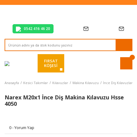
Tüm Alışverişlerde Vade Farksız 2 Taksit!
Mağazadan Teslim & Kolay İade
Hızlı Teslimat Siparişlerinizde Aynı Gün Kargo!
0542 416 46 20
FIRSAT
KÖŞESİ
Anasayfa
Kesici Takımlar
Kılavuzlar
Makina Kılavuzu
İnce Diş Kılavuzlar
Narex M20x1 İnce Diş Makina Kılavuzu Hsse
4050
0 - Yorum Yap