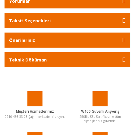
Yorumlar
Taksit Seçenekleri
Önerileriniz
Teknik Döküman
Müşteri Hizmetlerimiz
%100 Güvenli Alışveriş
0216 466 33 73 Çağrı merkezimizi arayın.
256Bit SSL Sertifikası ile tüm
siparişleriniz güvende.