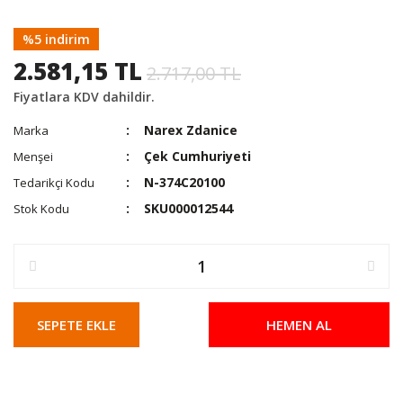
%5 indirim
2.581,15 TL
2.717,00 TL
Fiyatlara KDV dahildir.
Narex Zdanice
Marka
Çek Cumhuriyeti
Menşei
N-374C20100
Tedarikçi Kodu
SKU000012544
Stok Kodu
SEPETE EKLE
HEMEN AL