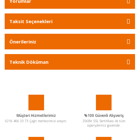
Yorumlar
Taksit Seçenekleri
Önerileriniz
Teknik Döküman
Müşteri Hizmetlerimiz
%100 Güvenli Alışveriş
0216 466 33 73 Çağrı merkezimizi arayın.
256Bit SSL Sertifikası ile tüm
siparişleriniz güvende.