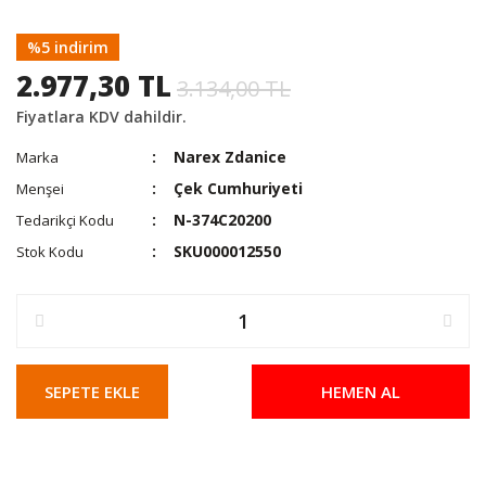
%5 indirim
2.977,30 TL
3.134,00 TL
Fiyatlara KDV dahildir.
Narex Zdanice
Marka
Çek Cumhuriyeti
Menşei
N-374C20200
Tedarikçi Kodu
SKU000012550
Stok Kodu
SEPETE EKLE
HEMEN AL