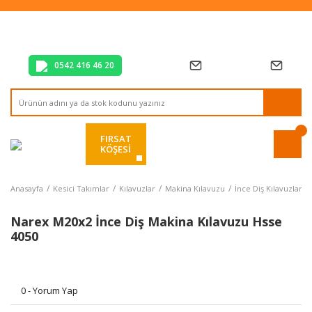
Tüm Alışverişlerde Vade Farksız 2 Taksit!
Mağazadan Teslim & Kolay İade
Hızlı Teslimat Siparişlerinizde Aynı Gün Kargo!
0542 416 46 20
FIRSAT
KÖŞESİ
Anasayfa
Kesici Takımlar
Kılavuzlar
Makina Kılavuzu
İnce Diş Kılavuzlar
Narex M20x2 İnce Diş Makina Kılavuzu Hsse
4050
0 - Yorum Yap