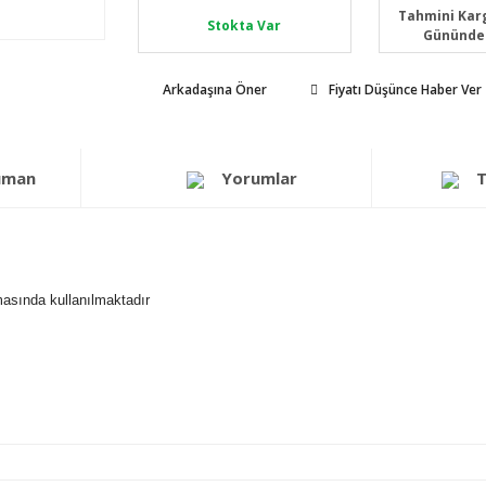
Tahmini Karg
Stokta Var
Gününde
Arkadaşına Öner
Fiyatı Düşünce Haber Ver
üman
Yorumlar
T
lmasında kullanılmaktadır