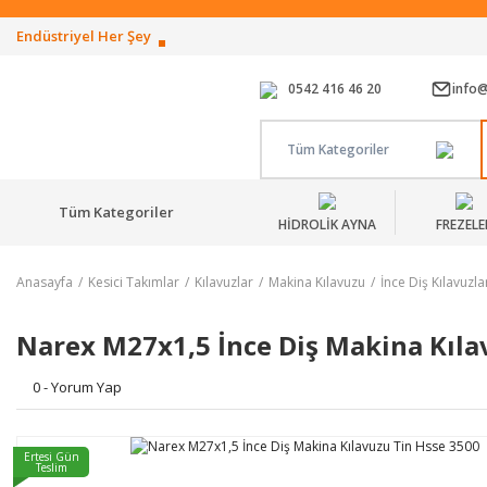
Endüstriyel Her Şey
0542 416 46 20
info
Tüm Kategoriler
Tüm Kategoriler
HİDROLİK AYNA
FREZELE
Anasayfa
Kesici Takımlar
Kılavuzlar
Makina Kılavuzu
İnce Diş Kılavuzla
Narex M27x1,5 İnce Diş Makina Kıla
0 - Yorum Yap
Ertesi Gün
Teslim