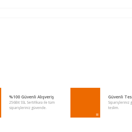
a yetersiz gördüğünüz noktaları öneri formunu kullanarak tarafımıza iletebi
Bu ürüne ilk yorumu siz yapın!
Yorum Yaz
%100 Güvenli Alışveriş
Güvenli Te
256Bit SSL Sertifikası ile tüm
Siparişleriniz
siparişleriniz güvende.
teslim.