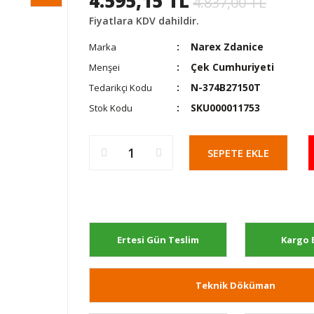
4.595,15 TL
4.837,00 TL
Fiyatlara KDV dahildir.
Narex Zdanice
Marka
Çek Cumhuriyeti
Menşei
N-374B27150T
Tedarikçi Kodu
SKU000011753
Stok Kodu
SEPETE EKLE
Ertesi Gün Teslim
Kargo 
Teknik Döküman