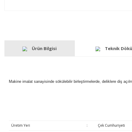
Ürün Bilgisi
Teknik Dök
Makine imalat sanayisinde sökülebilir birleştirmelerde, deliklere diş açı
Üretim Yeri
:
Çek Cumhuriyeti