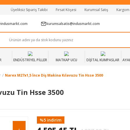
Tüm Alışverişlerde Vade Farksız 2 Taksit!
Üyeliksiz Sipariş Takibi
Fırsat Köşesi
Kurumsal Satış
Kargom
Mağazadan Teslim & Kolay İade
Hızlı Teslimat Siparişlerinizde Aynı Gün Kargo!
@indusmarkt.com
kurumsalsatis@indusmarkt.com
R
ENDÜSTRİYEL PİLLER
MATKAP UCU
DİJİTAL KUMPASLAR
AYA
r
Narex M27x1,5 İnce Diş Makina Kılavuzu Tin Hsse 3500
vuzu Tin Hsse 3500
%5 indirim