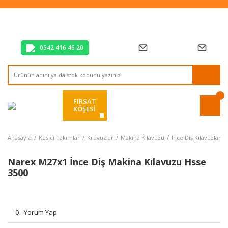
Tüm Alışverişlerde Vade Farksız 2 Taksit!
Mağazadan Teslim & Kolay İade
Hızlı Teslimat Siparişlerinizde Aynı Gün Kargo!
0542 416 46 20
FIRSAT
KÖŞESİ
Anasayfa
Kesici Takımlar
Kılavuzlar
Makina Kılavuzu
İnce Diş Kılavuzlar
Narex M27x1 İnce Diş Makina Kılavuzu Hsse
3500
0 - Yorum Yap