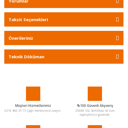
Yorumlar
Taksit Seçenekleri
Önerileriniz
Teknik Döküman
Müşteri Hizmetlerimiz
%100 Güvenli Alışveriş
0216 466 33 73 Çağrı merkezimizi arayın.
256Bit SSL Sertifikası ile tüm
siparişleriniz güvende.