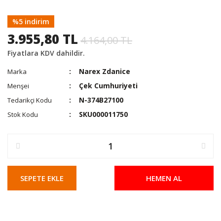
%5 indirim
3.955,80 TL
4.164,00 TL
Fiyatlara KDV dahildir.
Narex Zdanice
Marka
Çek Cumhuriyeti
Menşei
N-374B27100
Tedarikçi Kodu
SKU000011750
Stok Kodu
SEPETE EKLE
HEMEN AL