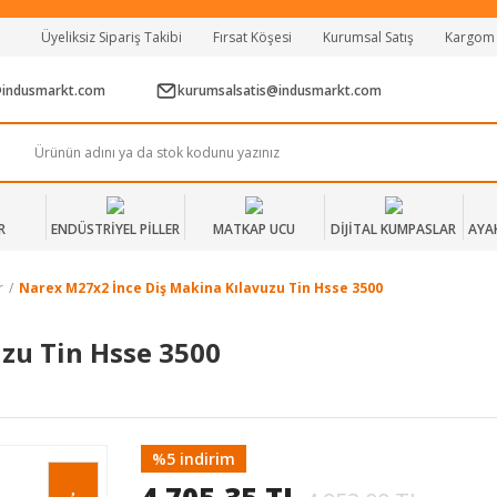
Tüm Alışverişlerde Vade Farksız 2 Taksit!
Üyeliksiz Sipariş Takibi
Fırsat Köşesi
Kurumsal Satış
Kargom
Mağazadan Teslim & Kolay İade
Hızlı Teslimat Siparişlerinizde Aynı Gün Kargo!
@indusmarkt.com
kurumsalsatis@indusmarkt.com
R
ENDÜSTRİYEL PİLLER
MATKAP UCU
DİJİTAL KUMPASLAR
AYA
r
Narex M27x2 İnce Diş Makina Kılavuzu Tin Hsse 3500
zu Tin Hsse 3500
%5 indirim