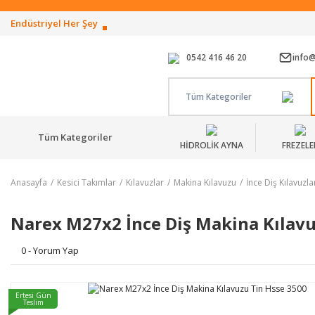
Endüstriyel Her Şey
0542 416 46 20
info
Tüm Kategoriler
Tüm Kategoriler
HİDROLİK AYNA
FREZELE
Anasayfa
Kesici Takımlar
Kılavuzlar
Makina Kılavuzu
İnce Diş Kılavuzla
Narex M27x2 İnce Diş Makina Kılavu
0 - Yorum Yap
Ertesi Gün
Teslim