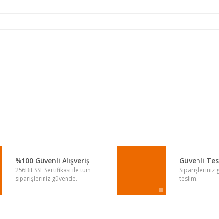
a yetersiz gördüğünüz noktaları öneri formunu kullanarak tarafımıza iletebi
Bu ürüne ilk yorumu siz yapın!
Yorum Yaz
%100 Güvenli Alışveriş
Güvenli Te
256Bit SSL Sertifikası ile tüm
Siparişleriniz
siparişleriniz güvende.
teslim.