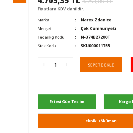
4.705,35 TL
4.953,00 TL
Fiyatlara KDV dahildir.
Narex Zdanice
Marka
Çek Cumhuriyeti
Menşei
N-374B27200T
Tedarikçi Kodu
SKU000011755
Stok Kodu
SEPETE EKLE
Ertesi Gün Teslim
Kargo 
Teknik Döküman