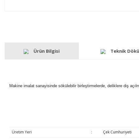
Ürün Bilgisi
Teknik Dök
Makine imalat sanayisinde sökülebilir birleştirmelerde, deliklere diş açı
Üretim Yeri
:
Çek Cumhuriyeti