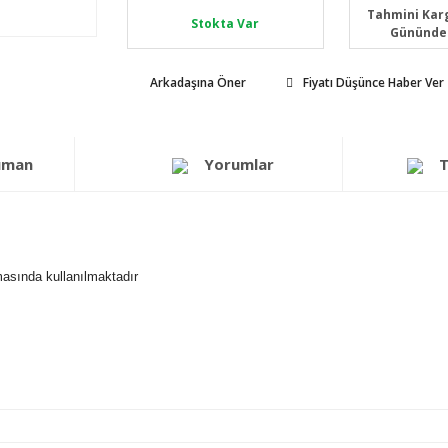
Tahmini Karg
Stokta Var
Gününde
Arkadaşına Öner
Fiyatı Düşünce Haber Ver
üman
Yorumlar
T
lmasında kullanılmaktadır